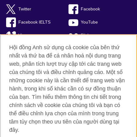
Twitter
Facebook
Facebook IELTS
YouTube
Vimeo
Flickr
Hội đồng Anh sử dụng cả cookie của bên thứ
RSS
TikTok
nhất và thứ ba để cá nhân hoá nội dung trang
web, phân tích lượt truy cập tới các trang web
của chúng tôi và điều chỉnh quảng cáo. Một số
Hội đồng Anh toàn cầu
những cookie này là cần thiết để trang web vận
hành, trong khi số khác cần có sự đồng thuận
Bảo mật thông tin và quy định sử dụng
của bạn. Tìm hiểu thêm thông tin chi tiết trong
Cookie
chính sách về cookie của chúng tôi và bạn có
Sơ đồ trang
thể điều chỉnh lựa chọn của mình trong trung
tâm tùy chọn theo ưu tiên của người dùng tại
© 2026 British Council
British Council (Viet Nam) LLC (
Third floor, Lancaster Luminaire
đây.
Building, 1152–1154 Lang Road, Lang Ward, Ha Noi
; T: +84