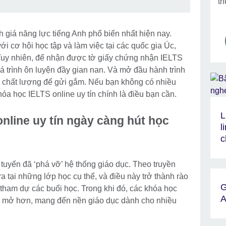
th
h giá năng lực tiếng Anh phổ biến nhất hiện nay.
 cơ hội học tập và làm việc tại các quốc gia Úc,
Tuy nhiên, để nhận được tờ giấy chứng nhận IELTS
quá trình ôn luyện đầy gian nan. Và mở đầu hành trình
ín chất lượng để gửi gắm. Nếu bạn không có nhiều
hóa học IELTS online uy tín chính là điều bạn cần.
L
online uy tín ngày càng hút học
l
c
 tuyến đã ‘phá vỡ’ hệ thống giáo dục. Theo truyền
a tại những lớp học cụ thể, và điều này trở thành rào
G
tham dự các buổi học. Trong khi đó, các khóa học
A
ộng mở hơn, mang đến nền giáo dục dành cho nhiều