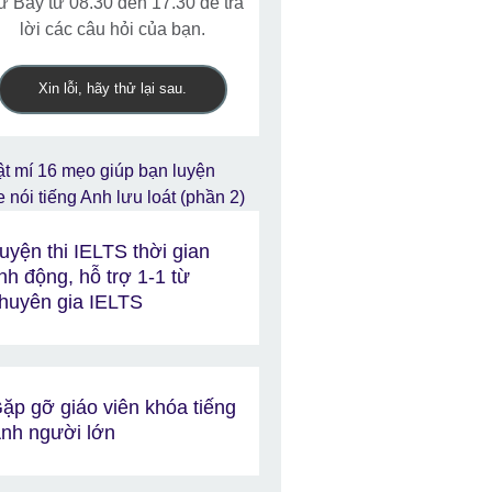
ứ Bảy từ 08.30 đến 17.30 để trả
lời các câu hỏi của bạn.
Xin lỗi, hãy thử lại sau.
uyện thi IELTS thời gian
inh động, hỗ trợ 1-1 từ
huyên gia IELTS
ặp gỡ giáo viên khóa tiếng
nh người lớn