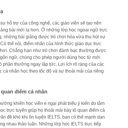
lạ
 sự hỗ trợ của công nghệ, các giáo viên sẽ tạo nên
ảng bài mới lạ hơn. Ở những lớp học ngoại ngữ trực
g, những bài giảng được trò chơi hóa vừa thu hút sự
Có thể nói, điểm nhấn của hình thức giáo dục trực
i chơi. Chẳng hạn như trò chơi đánh bạc thường được
ngôn ngữ, chúng cho phép người dùng học từ mới
có phần thưởng ngay lập tức. Lợi ích rõ ràng của các
 cá nhân học theo tốc độ và sự thoải mái của riêng
ỏ quan điểm cá nhân
hường khiến học viên e ngại phát biểu ý kiến do tâm
 học trực tuyến giúp họ thoải mái bày tỏ quan điểm cá
ấn đề khó khi ôn luyện IELTS, bạn có thể mạnh dạn
ùng nhau thảo luận. Những lớp học IELTS trực tiếp