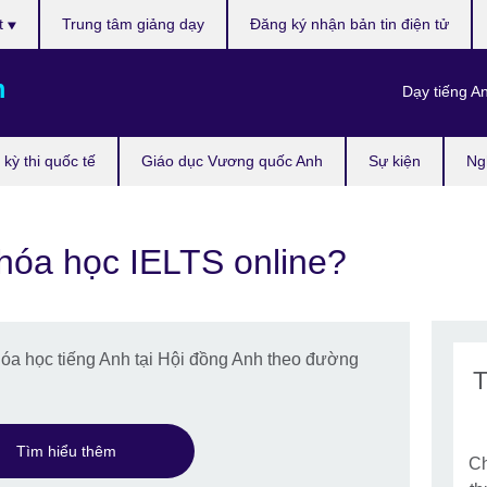
t
Trung tâm giảng dạy
Đăng ký nhận bản tin điện tử
m
Dạy tiếng A
kỳ thi quốc tế
Giáo dục Vương quốc Anh
Sự kiện
Ng
hóa học IELTS online?
hóa học tiếng Anh tại Hội đồng Anh theo đường
T
Tìm hiểu thêm
Ch