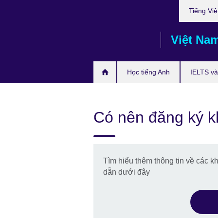
Choose
Skip
Tiếng Việ
your
to
language
main
Việt Na
content
Học tiếng Anh
IELTS và 
Có nên đăng ký k
Tìm hiểu thêm thông tin về các k
dẫn dưới đây