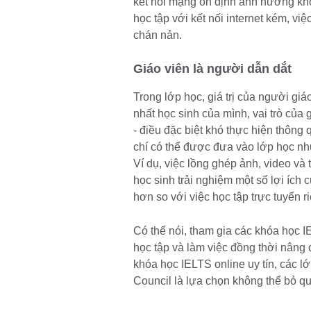
kết nối mạng ổn định ảnh hưởng khô
học tập với kết nối internet kém, việ
chán nản.
Giáo viên là người dẫn dắt
Trong lớp học, giá trị của người giá
nhất học sinh của mình, vai trò của 
- điều đặc biệt khó thực hiện thôn
chí có thể được đưa vào lớp học như
Ví dụ, việc lồng ghép ảnh, video và 
học sinh trải nghiệm một số lợi ích
hơn so với việc học tập trực tuyến ri
Có thể nói, tham gia các khóa học I
học tập và làm việc đồng thời nâng
khóa học IELTS online uy tín, các l
Council là lựa chọn không thể bỏ qu