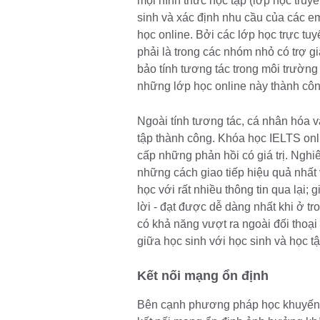
mọi hình thức học tập (lớp học truyề
sinh và xác định nhu cầu của các e
học online. Bởi các lớp học trực tu
phải là trong các nhóm nhỏ có trợ g
bảo tính tương tác trong môi trường
những lớp học online này thành côn
Ngoài tính tương tác, cá nhân hóa v
tập thành công. Khóa học IELTS onli
cấp những phản hồi có giá trị. Nghiê
những cách giao tiếp hiệu quả nhất 
học với rất nhiều thông tin qua lại;
lời - đạt được dễ dàng nhất khi ở t
có khả năng vượt ra ngoài đối thoại 
giữa học sinh với học sinh và học t
Kết nối mạng ổn định
Bên cạnh phương pháp học khuyến k