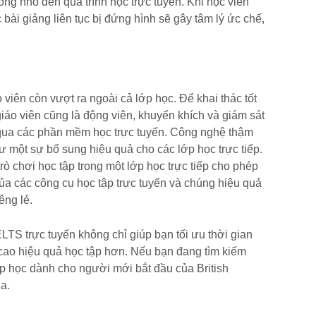
ng nhỏ đến quá trình học trực tuyến. Khi học viên
c bài giảng liên tục bị đứng hình sẽ gây tâm lý ức chế,
o viên còn vượt ra ngoài cả lớp học. Để khai thác tốt
giáo viên cũng là động viên, khuyến khích và giám sát
g qua các phần mềm học trực tuyến. Công nghệ thậm
 một sự bổ sung hiệu quả cho các lớp học trực tiếp.
trò chơi học tập trong một lớp học trực tiếp cho phép
 của các công cụ học tập trực tuyến và chúng hiệu quả
êng lẻ.
ELTS trực tuyến không chỉ giúp bạn tối ưu thời gian
 cao hiệu quả học tập hơn. Nếu bạn đang tìm kiếm
ớp học dành cho người mới bắt đầu của British
a.