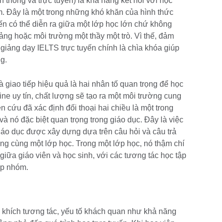
n thống và trực tuyến) là khả năng kết nối với học
m. Đây là một trong những khó khăn của hình thức
yến có thể diễn ra giữa một lớp học lớn chứ không
iảng hoặc môi trường một thầy một trò. Vì thế, đảm
 giảng dạy IELTS trực tuyến chính là chìa khóa giúp
g.
à giao tiếp hiệu quả là hai nhân tố quan trọng để học
ne uy tín, chất lượng sẽ tạo ra một môi trường cung
n cứu đã xác định đối thoại hai chiều là một trong
và nó đặc biệt quan trọng trong giáo dục. Đây là việc
 giáo dục được xây dựng dựa trên câu hỏi và câu trả
rong cùng một lớp học. Trong một lớp học, nó thậm chí
giữa giáo viên và học sinh, với các tương tác học tập
ập nhóm.
hích tương tác, yếu tố khách quan như khả năng