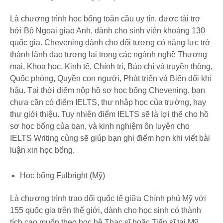
Là chương trình học bổng toàn cầu uy tín, được tài trợ
bởi Bộ Ngoại giao Anh, dành cho sinh viên khoảng 130
quốc gia. Chevening dành cho đối tượng có năng lực trở
thành lãnh đạo tương lai trong các ngành nghề Thương
mại, Khoa học, Kinh tế, Chính trị, Báo chí và truyền thông,
Quốc phòng, Quyền con người, Phát triển và Biến đổi khí
hậu. Tại thời điểm nộp hồ sơ học bổng Chevening, bạn
chưa cần có điểm IELTS, thư nhập học của trường, hay
thư giới thiệu. Tuy nhiên điểm IELTS sẽ là lợi thế cho hồ
sơ học bổng của bạn, và kinh nghiệm ôn luyện cho
IELTS Writing cùng sẽ giúp bạn ghi điểm hơn khi viết bài
luận xin học bổng.
Học bổng Fulbright (Mỹ)
Là chương trình trao đổi quốc tế giữa Chính phủ Mỹ với
155 quốc gia trên thế giới, dành cho học sinh có thành
tích cao muốn theo học hệ Thạc sĩ hoặc Tiến sĩ tại Mỹ.