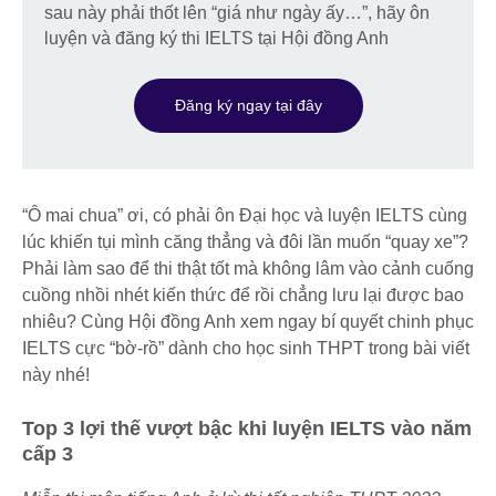
sau này phải thốt lên “giá như ngày ấy…”, hãy ôn
luyện và đăng ký thi IELTS tại Hội đồng Anh
Đăng ký ngay tại đây
“Ô mai chua” ơi, có phải ôn Đại học và luyện IELTS cùng
lúc khiến tụi mình căng thẳng và đôi lần muốn “quay xe”?
Phải làm sao để thi thật tốt mà không lâm vào cảnh cuống
cuồng nhồi nhét kiến thức để rồi chẳng lưu lại được bao
nhiêu? Cùng Hội đồng Anh xem ngay bí quyết chinh phục
IELTS cực “bờ-rồ” dành cho học sinh THPT trong bài viết
này nhé!
Top 3 lợi thế vượt bậc khi luyện IELTS vào năm
cấp 3