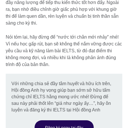
đầy năng lượng để tiếp thu kiến thức tốt hơn đấy. Ngoài
ra, bạn nhớ điều chỉnh giờ giấc phù hợp với khung giờ
thi để làm quen dần, rèn luyện và chuẩn bị tinh thần sẵn
sàng cho kỳ thi.
Nói tóm lại, hãy đừng để “nước tới chân mới nhảy” nhé!
Vì nếu học gấp rút, bạn sẽ không thể nắm vững được các
yêu cầu và kỹ năng làm bài IELTS, từ đó đạt điểm thi
không mong đợi, và nhiều khi là không phản ánh đúng
trình độ của bản thân.
Với những chia sẻ đầy tâm huyết và hữu ích trên,
Hội đồng Anh hy vọng giúp bạn sớm sở hữu tấm
chứng chỉ IELTS hằng mong ước nhé! Đừng để
sau này phải thốt lên “giá như ngày ấy…”, hãy ôn
luyện và đăng ký thi IELTS tại Hội đồng Anh
Đăng ký ngay tại đây