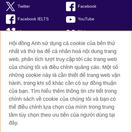
Twitter
Facebook
Facebook IELTS
YouTube
Vimeo
Flickr
Hội đồng Anh sử dụng cả cookie của bên thứ
RSS
TikTok
nhất và thứ ba để cá nhân hoá nội dung trang
web, phân tích lượt truy cập tới các trang web
của chúng tôi và điều chỉnh quảng cáo. Một số
Hội đồng Anh toàn cầu
những cookie này là cần thiết để trang web vận
hành, trong khi số khác cần có sự đồng thuận
Bảo mật thông tin và quy định sử dụng
của bạn. Tìm hiểu thêm thông tin chi tiết trong
Cookie
chính sách về cookie của chúng tôi và bạn có
Sơ đồ trang
thể điều chỉnh lựa chọn của mình trong trung
tâm tùy chọn theo ưu tiên của người dùng tại
© 2026 British Council
British Council (Viet Nam) LLC (
Third floor, Lancaster Luminaire
đây.
Building, 1152–1154 Lang Road, Lang Ward, Ha Noi
; T: +84