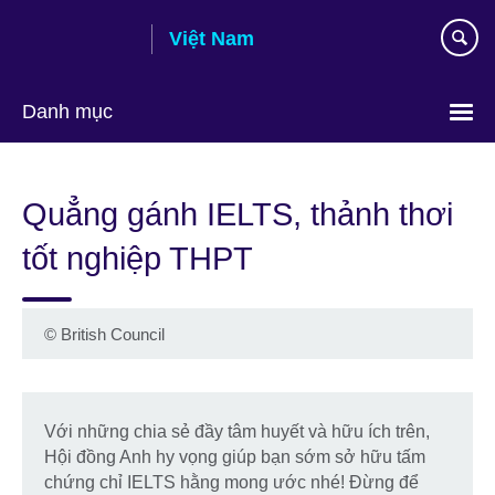
Skip
Việt Nam
to
main
content
Danh mục
Choose
your
Quẳng gánh IELTS, thảnh thơi
language
tốt nghiệp THPT
©
British Council
Với những chia sẻ đầy tâm huyết và hữu ích trên,
Hội đồng Anh hy vọng giúp bạn sớm sở hữu tấm
chứng chỉ IELTS hằng mong ước nhé! Đừng để