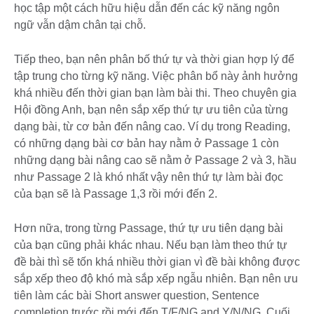
học tập một cách hữu hiệu dẫn đến các kỹ năng ngôn
ngữ vẫn dậm chân tại chỗ.
Tiếp theo, bạn nên phân bố thứ tự và thời gian hợp lý để
tập trung cho từng kỹ năng. Việc phân bổ này ảnh hưởng
khá nhiều đến thời gian bạn làm bài thi. Theo chuyên gia
Hội đồng Anh, bạn nên sắp xếp thứ tự ưu tiên của từng
dạng bài, từ cơ bản đến nâng cao. Ví dụ trong Reading,
có những dạng bài cơ bản hay nằm ở Passage 1 còn
những dạng bài nâng cao sẽ nằm ở Passage 2 và 3, hầu
như Passage 2 là khó nhất vậy nên thứ tự làm bài đọc
của bạn sẽ là Passage 1,3 rồi mới đến 2.
Hơn nữa, trong từng Passage, thứ tự ưu tiên dạng bài
của bạn cũng phải khác nhau. Nếu bạn làm theo thứ tự
đề bài thì sẽ tốn khá nhiều thời gian vì đề bài không được
sắp xếp theo độ khó mà sắp xếp ngẫu nhiên. Bạn nên ưu
tiên làm các bài Short answer question, Sentence
completion trước rồi mới đến T/F/NG and Y/N/NG. Cuối