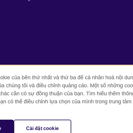
kie của bên thứ nhất và thứ ba để cá nhân hoá nội dun
ủa chúng tôi và điều chỉnh quảng cáo. Một số những cook
g tin và quy định sử dụng
Cookie
Sơ đồ trang
khác cần có sự đồng thuận của bạn. Tìm hiểu thêm thông t
bạn có thể điều chỉnh lựa chọn của mình trong trung tâm 
oor, Lancaster Luminaire Building, 1152–1154 Lang Road, Lang Ward, H
diary of the British Council which is the United Kingdom’s international 
e
Cài đặt cookie