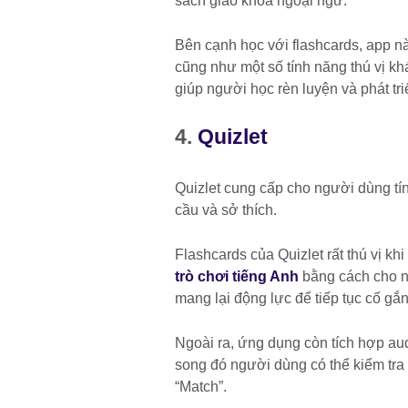
sách giáo khoa ngoại ngữ.
Bên cạnh học với flashcards, app nà
cũng như một số tính năng thú vị khá
giúp người học rèn luyện và phát tri
4.
Quizlet
Quizlet cung cấp cho người dùng tín
cầu và sở thích.
Flashcards của Quizlet rất thú vị kh
trò chơi tiếng Anh
bằng cách cho ng
mang lại động lực để tiếp tục cố gắn
Ngoài ra, ứng dụng còn tích hợp au
song đó người dùng có thể kiểm tra 
“Match”.