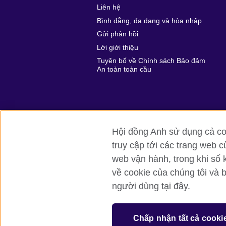
Liên hệ
Bình đẳng, đa dạng và hòa nhập
Gửi phản hồi
Lời giới thiệu
Tuyên bố về Chính sách Bảo đảm
An toàn toàn cầu
Hội đồng Anh sử dụng cả coo
truy cập tới các trang web c
Hội đồng Anh toàn cầu
Bảo mật thôn
web vận hành, trong khi số 
về cookie của chúng tôi và 
© 2026 British Council
người dùng tại đây.
British Council (Viet Nam) LLC (
Third fl
bchanoi@britishcouncil.org.vn) is a subsi
educational opportunities.
Chấp nhận tất cả cooki