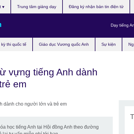
t
Trung tâm giảng dạy
Đăng ký nhận bản tin điện tử
m
Dạy tiếng A
kỳ thi quốc tế
Giáo dục Vương quốc Anh
Sự kiện
Ng
từ vựng tiếng Anh dành
trẻ em
T
hóa học tiếng Anh tại Hội đồng Anh theo đường
 lại tư vấn miễn phí tới bạn