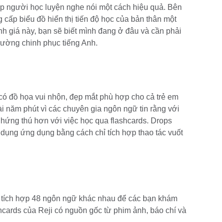
úp người học luyện nghe nói một cách hiệu quả. Bên
cấp biểu đồ hiển thị tiến độ học của bản thân một
nh giá này, bạn sẽ biết mình đang ở đâu và cần phải
đường chinh phục tiếng Anh.
có đồ họa vui nhộn, đẹp mắt phù hợp cho cả trẻ em
ài năm phút vì các chuyên gia ngôn ngữ tin rằng với
 hứng thú hơn với việc học qua flashcards. Drops
 dụng ứng dụng bằng cách chỉ tích hợp thao tác vuốt
n tích hợp 48 ngôn ngữ khác nhau để các bạn khám
hcards của Reji có nguồn gốc từ phim ảnh, báo chí và