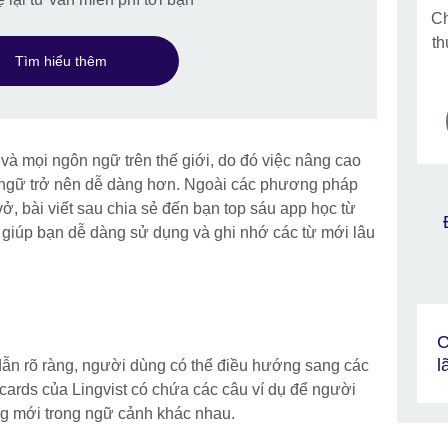
Ch
th
Tìm hiểu thêm
và mọi ngôn ngữ trên thế giới, do đó việc nâng cao
i ngữ trở nên dễ dàng hơn. Ngoài các phương pháp
vở, bài viết sau chia sẻ đến bạn top sáu app học từ
s giúp bạn dễ dàng sử dụng và ghi nhớ các từ mới lâu
C
l
ẫn rõ ràng, người dùng có thể điều hướng sang các
cards của Lingvist có chứa các câu ví dụ để người
g mới trong ngữ cảnh khác nhau.