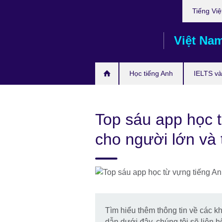
Choose
Skip
Tiếng Việ
your
to
language
main
Việt Na
content
Học tiếng Anh
IELTS và 
Top sáu app học 
cho người lớn và 
Tìm hiểu thêm thông tin về các k
dẫn dưới đây, chúng tôi sẽ liên hệ