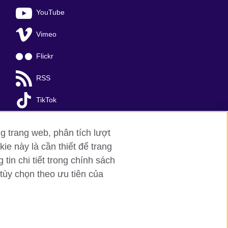
YouTube
Vimeo
Flickr
RSS
TikTok
g trang web, phân tích lượt
ie này là cần thiết để trang
in chi tiết trong chính sách
tùy chọn theo ưu tiên của
a Noi
; T: +84 (0)24 37281920; email:
organisation for cultural relations and