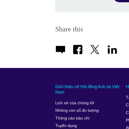
Share this
Giới thiệu về Hội đồng Anh tại Việt
H
Nam
T
Lịch sử của chúng tôi
C
Những con số ấn tượng
C
Thông cáo báo chí
P
Tuyển dụng
A