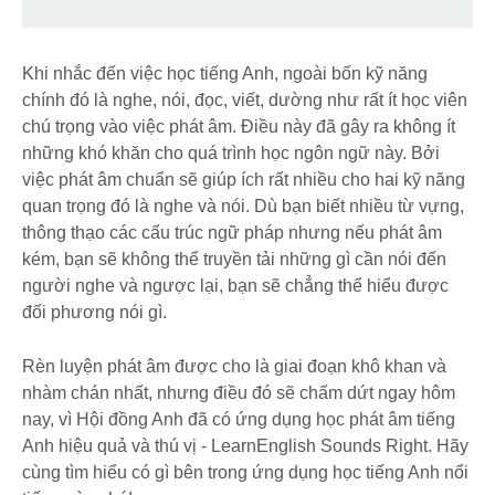
Khi nhắc đến việc học tiếng Anh, ngoài bốn kỹ năng
chính đó là nghe, nói, đọc, viết, dường như rất ít học viên
chú trọng vào việc phát âm. Điều này đã gây ra không ít
những khó khăn cho quá trình học ngôn ngữ này. Bởi
việc phát âm chuẩn sẽ giúp ích rất nhiều cho hai kỹ năng
quan trọng đó là nghe và nói. Dù bạn biết nhiều từ vựng,
thông thạo các cấu trúc ngữ pháp nhưng nếu phát âm
kém, bạn sẽ không thể truyền tải những gì cần nói đến
người nghe và ngược lại, bạn sẽ chẳng thể hiểu được
đối phương nói gì.
Rèn luyện phát âm được cho là giai đoạn khô khan và
nhàm chán nhất, nhưng điều đó sẽ chấm dứt ngay hôm
nay, vì Hội đồng Anh đã có ứng dụng học phát âm tiếng
Anh hiệu quả và thú vị - LearnEnglish Sounds Right. Hãy
cùng tìm hiểu có gì bên trong ứng dụng học tiếng Anh nổi