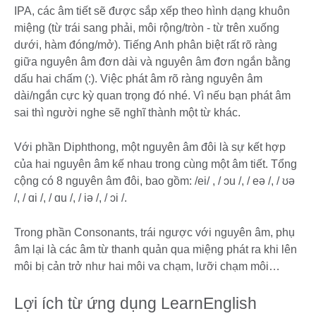
IPA, các âm tiết sẽ được sắp xếp theo hình dạng khuôn
miệng (từ trái sang phải, môi rộng/tròn - từ trên xuống
dưới, hàm đóng/mở). Tiếng Anh phân biệt rất rõ ràng
giữa nguyên âm đơn dài và nguyên âm đơn ngắn bằng
dấu hai chấm (:). Việc phát âm rõ ràng nguyên âm
dài/ngắn cực kỳ quan trọng đó nhé. Vì nếu bạn phát âm
sai thì người nghe sẽ nghĩ thành một từ khác.
Với phần Diphthong, một nguyên âm đôi là sự kết hợp
của hai nguyên âm kế nhau trong cùng một âm tiết. Tổng
cộng có 8 nguyên âm đôi, bao gồm: /ei/ , / ɔu /, / eə /, / ʊə
/, / ɑi /, / ɑu /, / iə /, / ɔi /.
Trong phần Consonants, trái ngược với nguyên âm, phụ
âm lại là các âm từ thanh quản qua miệng phát ra khi lên
môi bị cản trở như hai môi va chạm, lưỡi chạm môi…
Lợi ích từ ứng dụng LearnEnglish