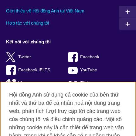
Giới thiệu về Hội đồng Anh tại Việt Nam
Hợp tác với chúng tôi
Kết nối với chúng tôi
Twitter
Facebook
Facebook IELTS
YouTube
Vimeo
Flickr
Hội đồng Anh sử dụng cả cookie của bên thứ
RSS
TikTok
nhất và thứ ba để cá nhân hoá nội dung trang
web, phân tích lượt truy cập tới các trang web
của chúng tôi và điều chỉnh quảng cáo. Một số
Hội đồng Anh toàn cầu
những cookie này là cần thiết để trang web vận
hành, trong khi số khác cần có sự đồng thuận
Bảo mật thông tin và quy định sử dụng