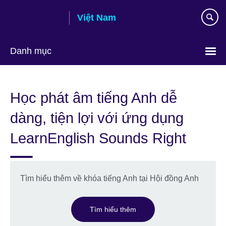
Skip
Việt Nam
to
main
content
Danh mục
Choose
your
Học phát âm tiếng Anh dễ
language
dàng, tiện lợi với ứng dụng
LearnEnglish Sounds Right
Tìm hiểu thêm về khóa tiếng Anh tại Hội đồng Anh
Tìm hiểu thêm