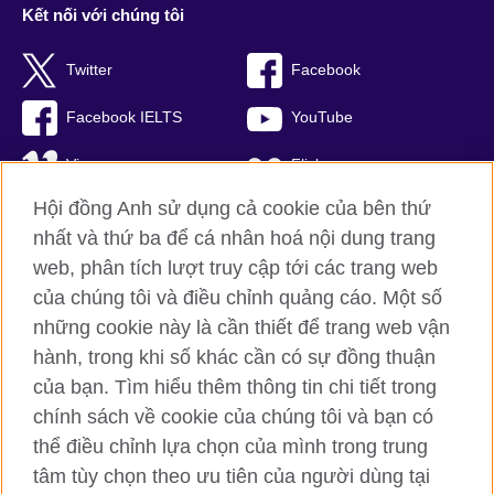
Kết nối với chúng tôi
Twitter
Facebook
Facebook IELTS
YouTube
Vimeo
Flickr
Hội đồng Anh sử dụng cả cookie của bên thứ
RSS
TikTok
nhất và thứ ba để cá nhân hoá nội dung trang
web, phân tích lượt truy cập tới các trang web
của chúng tôi và điều chỉnh quảng cáo. Một số
Hội đồng Anh toàn cầu
những cookie này là cần thiết để trang web vận
hành, trong khi số khác cần có sự đồng thuận
Bảo mật thông tin và quy định sử dụng
của bạn. Tìm hiểu thêm thông tin chi tiết trong
Cookie
chính sách về cookie của chúng tôi và bạn có
Sơ đồ trang
thể điều chỉnh lựa chọn của mình trong trung
tâm tùy chọn theo ưu tiên của người dùng tại
© 2026 British Council