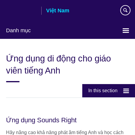
Skip
Việt Nam
to
main
content
Danh mục
Choose
your
Ứng dụng di động cho giáo
language
viên tiếng Anh
In this section
Ứng dụng Sounds Right
Hãy nâng cao khả năng phát âm tiếng Anh và học cách