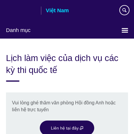
Skip
Việt Nam
to
main
content
Danh mục
Choose
your
Lịch làm việc của dịch vụ các
language
kỳ thi quốc tế
Vui lòng ghé thăm văn phòng Hội đồng Anh hoặc
liên hệ trực tuyến
Liên hệ tại đây