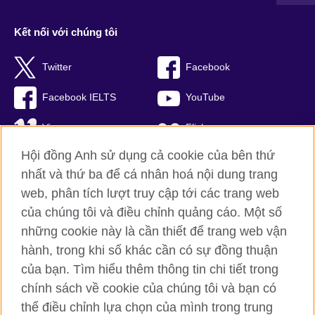
Kết nối với chúng tôi
Twitter
Facebook
Facebook IELTS
YouTube
Vimeo
Flickr
Hội đồng Anh sử dụng cả cookie của bên thứ
RSS
TikTok
nhất và thứ ba để cá nhân hoá nội dung trang
web, phân tích lượt truy cập tới các trang web
của chúng tôi và điều chỉnh quảng cáo. Một số
Hội đồng Anh toàn cầu
những cookie này là cần thiết để trang web vận
hành, trong khi số khác cần có sự đồng thuận
Bảo mật thông tin và quy định sử dụng
của bạn. Tìm hiểu thêm thông tin chi tiết trong
Cookie
chính sách về cookie của chúng tôi và bạn có
Sơ đồ trang
thể điều chỉnh lựa chọn của mình trong trung