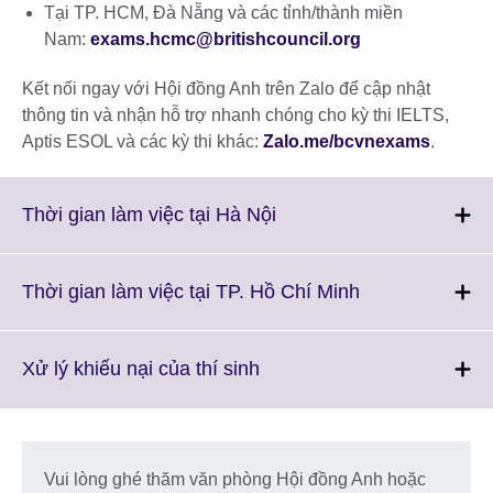
Tại TP. HCM, Đà Nẵng và các tỉnh/thành miền
Nam:
exams.hcmc@britishcouncil.org
Kết nối ngay với Hội đồng Anh trên Zalo để cập nhật
thông tin và nhận hỗ trợ nhanh chóng cho kỳ thi IELTS,
Aptis ESOL và các kỳ thi khác:
Zalo.me/bcvnexams
.
Click
Thời gian làm việc tại Hà Nội
to
expand.
More
Click
Thời gian làm việc tại TP. Hồ Chí Minh
information
to
available.
expand.
More
Click
Xử lý khiếu nại của thí sinh
information
to
available.
expand.
More
information
Vui lòng ghé thăm văn phòng Hội đồng Anh hoặc