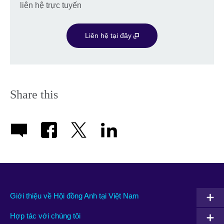
available.
liên hệ trực tuyến
Liên hệ tại đây
Share this
Giới thiệu về Hội đồng Anh tại Việt Nam
Hợp tác với chúng tôi