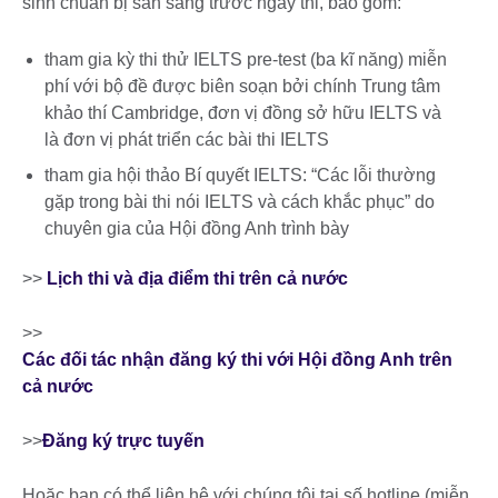
sinh chuẩn bị sẵn sàng trước ngày thi, bao gồm:
tham gia kỳ thi thử IELTS pre-test (ba kĩ năng) miễn
phí với bộ đề được biên soạn bởi chính Trung tâm
khảo thí Cambridge, đơn vị đồng sở hữu IELTS và
là đơn vị phát triển các bài thi IELTS
tham gia hội thảo Bí quyết IELTS: “Các lỗi thường
gặp trong bài thi nói IELTS và cách khắc phục” do
chuyên gia của Hội đồng Anh trình bày
>>
Lịch thi và địa điểm thi trên cả nước
>>
Các đối tác nhận đăng ký thi với Hội đồng Anh trên
cả nước
>>
Đăng ký trực tuyến
Hoặc bạn có thể liên hệ với chúng tôi tại số hotline (miễn