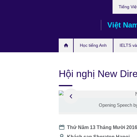
Choose
Skip
Tiếng Việ
your
to
language
main
Việt Na
content
Học tiếng Anh
IELTS và 
Hội nghị New Dir
Opening Speech by
Date
Thứ Năm 13 Tháng Mười 201
Địa
Khách sạn Sheraton Hanoi