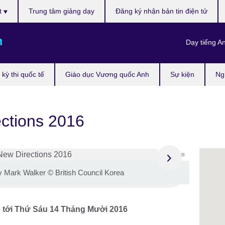
t
Trung tâm giảng dạy
Đăng ký nhận bản tin điện tử
m
Dạy tiếng A
kỳ thi quốc tế
Giáo dục Vương quốc Anh
Sự kiện
Ng
ections 2016
 Mark Walker © British Council Korea
6
tới
Thứ Sáu 14 Tháng Mười 2016