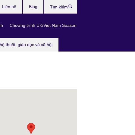
Liên hệ
Blog
Tìm
kiếm
nh
Chương trình UK/Viet Nam Season
hệ thuật, giáo dục và xã hội
Photo: Kenich Aikawa © British Council