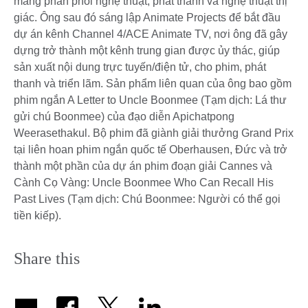
mảng phân phối nghệ thuật, phát thanh và nghệ thuật thị
giác. Ông sau đó sáng lập Animate Projects để bắt đầu
dự án kênh Channel 4/ACE Animate TV, nơi ông đã gây
dựng trở thành một kênh trung gian được ủy thác, giúp
sản xuất nội dung trực tuyến/điện tử, cho phim, phát
thanh và triển lãm. Sản phẩm liên quan của ông bao gồm
phim ngắn A Letter to Uncle Boonmee (Tạm dịch: Lá thư
gửi chú Boonmee) của đạo diễn Apichatpong
Weerasethakul. Bộ phim đã giành giải thưởng Grand Prix
tại liên hoan phim ngắn quốc tế Oberhausen, Đức và trở
thành một phần của dự án phim đoạn giải Cannes và
Cành Cọ Vàng: Uncle Boonmee Who Can Recall His
Past Lives (Tạm dịch: Chú Boonmee: Người có thể gọi
tiền kiếp).
Share this