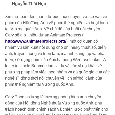
điểm
Nguyễn Thái Học
Xin mời bạn đến tham dự buổi nói chuyện với cố vấn về
phim của Hội đồng Anh về phim thể nghiệm và hoạt hình
tại Vương quốc Anh. Về chủ đề của buổi nói chuyện,
Gary sẽ giới thiệu dự án Animate Projects (
http://www.animateprojects.org/
), một cơ quan có
nhiệm vụ sản xuất nội dung cho online/kỹ thuật số, điện
ảnh, truyền thông và triển lãm, mà anh sáng lập và phát
triển; sử dụng phim của Apichatpong Weerasethakul : A
letter to Uncle Boomee làm ví dụ và các ví dụ khác về
phương pháp làm việc theo nhóm và đa quốc gia của các
nghệ sĩ; đồng thời nói chuyện về lịch sử/bối cảnh của
phim thể nghiệm tại Vương quốc Anh.
Gary Thomas từng là trưởng phòng hình ảnh chuyển
động của Hội đồng Nghệ thuật Vương quốc Anh, phụ
trách hoạch định chính sách và chiến lược phát triển cho