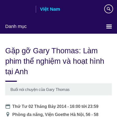
Skip
Việt Nam
to
main
content
Danh mục
Choose
your
Gặp gỡ Gary Thomas: Làm
language
phim thể nghiệm và hoạt hình
tại Anh
Buổi nói chuyện của Gary Thomas
Date
Thứ Tư 02 Tháng Bảy 2014 -
16:00
tới
23:59
Địa
Phòng đa năng, Viện Goethe Hà Nội, 56 - 58