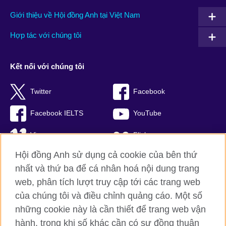
Giới thiệu về Hội đồng Anh tại Việt Nam
Hợp tác với chúng tôi
Kết nối với chúng tôi
Twitter
Facebook
Facebook IELTS
YouTube
Vimeo
Flickr
Hội đồng Anh sử dụng cả cookie của bên thứ
RSS
TikTok
nhất và thứ ba để cá nhân hoá nội dung trang
web, phân tích lượt truy cập tới các trang web
của chúng tôi và điều chỉnh quảng cáo. Một số
Hội đồng Anh toàn cầu
những cookie này là cần thiết để trang web vận
hành, trong khi số khác cần có sự đồng thuận
Bảo mật thông tin và quy định sử dụng