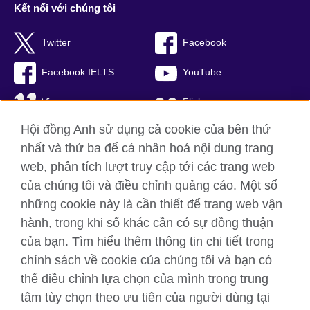
Kết nối với chúng tôi
Twitter
Facebook
Facebook IELTS
YouTube
Vimeo
Flickr
Hội đồng Anh sử dụng cả cookie của bên thứ
RSS
TikTok
nhất và thứ ba để cá nhân hoá nội dung trang
web, phân tích lượt truy cập tới các trang web
của chúng tôi và điều chỉnh quảng cáo. Một số
Hội đồng Anh toàn cầu
những cookie này là cần thiết để trang web vận
hành, trong khi số khác cần có sự đồng thuận
Bảo mật thông tin và quy định sử dụng
của bạn. Tìm hiểu thêm thông tin chi tiết trong
Cookie
chính sách về cookie của chúng tôi và bạn có
Sơ đồ trang
thể điều chỉnh lựa chọn của mình trong trung
tâm tùy chọn theo ưu tiên của người dùng tại
© 2026 British Council