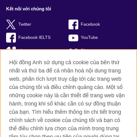
Kết nối với chúng tôi
Twitter
Facebook
Facebook IELTS
YouTube
Vimeo
Flickr
Hội đồng Anh sử dụng cả cookie của bên thứ
RSS
TikTok
nhất và thứ ba để cá nhân hoá nội dung trang
web, phân tích lượt truy cập tới các trang web
của chúng tôi và điều chỉnh quảng cáo. Một số
Hội đồng Anh toàn cầu
những cookie này là cần thiết để trang web vận
hành, trong khi số khác cần có sự đồng thuận
Bảo mật thông tin và quy định sử dụng
của bạn. Tìm hiểu thêm thông tin chi tiết trong
Cookie
chính sách về cookie của chúng tôi và bạn có
Sơ đồ trang
thể điều chỉnh lựa chọn của mình trong trung
tâm tùy chọn theo ưu tiên của người dùng tại