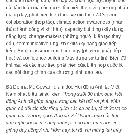
các buổi hướng dẫn, hỏi đáp và khóa học trực tuyến kéo
dài tám tuần mà còn được tìm hiểu thêm về phương pháp
giảng dạy, phát triển kiến thức về mô hình 7-Cs gồm
collaboration (hợp tác), climate action awareness (nhận
thức hành động vì khí hậu), capacity building (xây dựng
năng lực), change-makers (những người kiến tạo thay
đổi), communicative English skills (kỹ năng giao tiếp
tiếng Anh), classroom methodology (phương pháp lớp
học) và confidence building (xây dựng sự tự tin). Biến đổi
khí hậu và các mục tiêu phát triển của Liên hợp quốc là
các nội dung chính của chương trình đào tạo.
Bà Donna Mc Gowan, giám đốc Hội đồng Anh tại Việt
Nam phát biểu tại sự kiện: '
Trong suốt 30 năm qua, Hội
đồng Anh đã giúp tăng cường các kết nối và phát triển
quan hệ đối tác sâu rộng giữa các cá nhân, tổ chức và cơ
quan của Vương quốc Anh và Việt Nam trong các lĩnh
vực nghệ thuật và công nghiệp sáng tạo, giáo dục và
giảng dạy tiếng Anh. Hôm nay, tôi rất vui mừng khi thấy