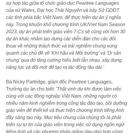
sự hợp tác giữa tổ chức giáo dục Peartree Languages
của xứ Wales, Đại học Thái Nguyên và bảy Sở GDĐT
các tỉnh phía bắc Việt Nam, để thực hiện dự án ý nghĩa
này. Trong khuôn khổ chương trình UK/Viet Nam Season
2023, dự án phát triển giáo viên 7-Cs sẽ cùng với hơn 30
dự án khác nhằm tạo dựng các diễn đàn cho các đối
thoại về những thách thức và trải nghiệm chung xung
quanh các chủ đề về 'Khí hậu và Môi trường' và 'Di sản
chung' qua đó tăng cường hiểu biết lẫn nhau, xây dựng
năng lực và đổi mới để tạo ra tác động lâu dài.’
Bà Nicky Partridge, giám đốc Peartree Languages,
Trưởng dự án cho biết:
'Thật vinh dự khi được làm việc
cùng với các đồng nghiệp Việt Nam, những người có
nhiều năm kinh nghiệm trong công tác đào tạo, bồi dưỡng
giáo viên để thiết kế và thực hiện chương trình tiếng Anh
đầy sáng tạo này. Mục tiêu chung của chúng tôi là phát
triển sự tự tin của giáo viên trong việc sử dụng ngôn ngữ
tiếng Anh và các phương pháp giảng dạy phù hợp cùng