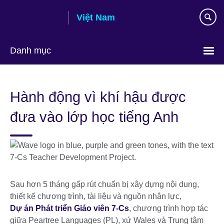
Skip
Việt Nam
to
main
content
Danh mục
Choose
your
Hành động vì khí hậu được
language
đưa vào lớp học tiếng Anh
Sau hơn 5 tháng gấp rút chuẩn bị xây dựng nội dung,
thiết kế chương trình, tài liệu và nguồn nhân lực,
Dự án Phát triển Giáo viên 7-Cs
, chương trình hợp tác
giữa Peartree Languages (PL), xứ Wales và Trung tâm