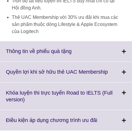
Trọn bộ tài liệu luyện thi IELTS duy nhất chỉ có tại
Hội đồng Anh.
Thẻ UAC Membership với 30% ưu đãi khi mua các
sản phẩm thuộc dòng Lifestyle & Apple Ecosystem
của Logitech
Click
Thông tin về phiếu quà tặng
to
expand.
More
Click
Quyền lợi khi sở hữu thẻ UAC Membership
information
to
available.
expand.
More
Khóa luyện thi trực tuyến Road to IELTS (Full
informatio
Click
version)
available.
to
expand.
More
Click
Điều kiện áp dụng chương trình ưu đãi
information
to