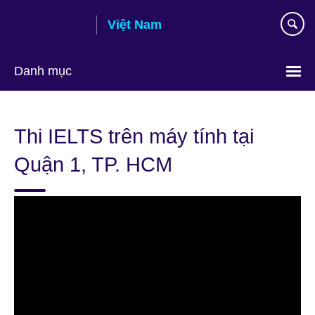
Skip
Việt Nam
to
main
content
Danh mục
Choose
your
Thi IELTS trên máy tính tại
language
Quận 1, TP. HCM