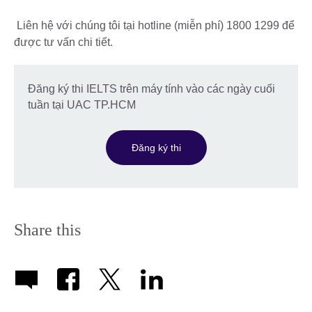
available.
expand.
More
Liên hệ với chúng tôi tại hotline (miễn phí) 1800 1299 để
information
được tư vấn chi tiết.
available.
Đăng ký thi IELTS trên máy tính vào các ngày cuối
tuần tại UAC TP.HCM
Đăng ký thi
Share this