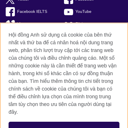
Facebook IELTS
YouTube
Vimeo
Flickr
Hội đồng Anh sử dụng cả cookie của bên thứ
RSS
TikTok
nhất và thứ ba để cá nhân hoá nội dung trang
web, phân tích lượt truy cập tới các trang web
của chúng tôi và điều chỉnh quảng cáo. Một số
Hội đồng Anh toàn cầu
những cookie này là cần thiết để trang web vận
hành, trong khi số khác cần có sự đồng thuận
Bảo mật thông tin và quy định sử dụng
của bạn. Tìm hiểu thêm thông tin chi tiết trong
Cookie
chính sách về cookie của chúng tôi và bạn có
Sơ đồ trang
thể điều chỉnh lựa chọn của mình trong trung
tâm tùy chọn theo ưu tiên của người dùng tại
© 2026 British Council
đây.
British Council (Viet Nam) LLC (
Third floor, Lancaster Luminaire
Building, 1152–1154 Lang Road, Lang Ward, Ha Noi
; T: +84
(0)24 37281920; email: bchanoi@britishcouncil.org.vn) is a