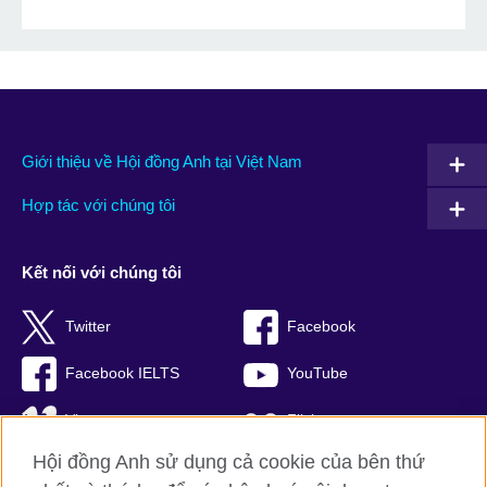
Giới thiệu về Hội đồng Anh tại Việt Nam
Hợp tác với chúng tôi
Kết nối với chúng tôi
Twitter
Facebook
Facebook IELTS
YouTube
Vimeo
Flickr
Hội đồng Anh sử dụng cả cookie của bên thứ
RSS
TikTok