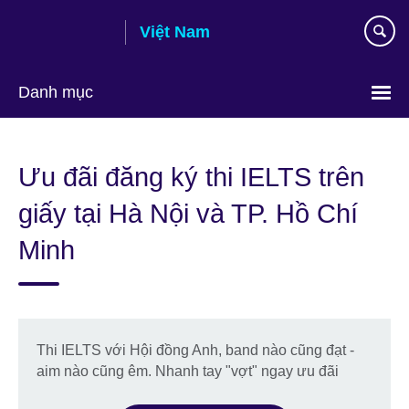
Skip
Việt Nam
to
main
content
Danh mục
Choose
your
Ưu đãi đăng ký thi IELTS trên
language
giấy tại Hà Nội và TP. Hồ Chí
Minh
Thi IELTS với Hội đồng Anh, band nào cũng đạt -
aim nào cũng êm. Nhanh tay "vợt" ngay ưu đãi