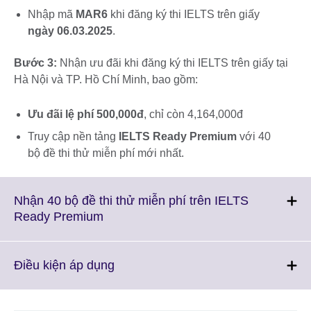
Nhập mã
MAR6
khi đăng ký thi IELTS trên giấy
ngày 06.03.2025
.
Bước 3:
Nhận ưu đãi khi đăng ký thi IELTS trên giấy tại
Hà Nội và TP. Hồ Chí Minh, bao gồm:
Ưu đãi lệ phí 500,000đ
, chỉ còn 4,164,000đ
Truy cập nền tảng
IELTS Ready Premium
với 40
bộ đề thi thử miễn phí mới nhất.
Nhận 40 bộ đề thi thử miễn phí trên IELTS
Click
Ready Premium
to
expand.
More
Click
Điều kiện áp dụng
information
to
available.
expand.