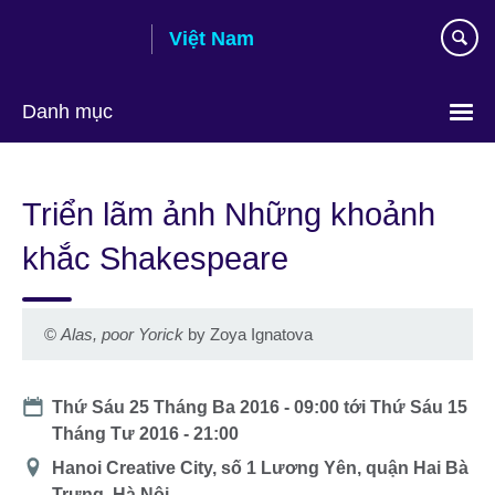
Skip
Việt Nam
to
main
content
Danh mục
Choose
your
Triển lãm ảnh Những khoảnh
language
khắc Shakespeare
©
Alas, poor Yorick
by Zoya Ignatova
Date
Thứ Sáu 25 Tháng Ba 2016 - 09:00
tới
Thứ Sáu 15
Tháng Tư 2016 - 21:00
Địa
Hanoi Creative City, số 1 Lương Yên, quận Hai Bà
điểm
Trưng, Hà Nội