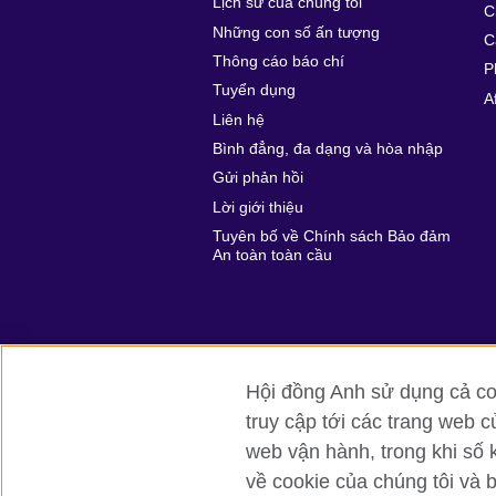
Lịch sử của chúng tôi
C
Những con số ấn tượng
C
Thông cáo báo chí
P
Tuyển dụng
A
Liên hệ
Bình đẳng, đa dạng và hòa nhập
Gửi phản hồi
Lời giới thiệu
Tuyên bố về Chính sách Bảo đảm
An toàn toàn cầu
Hội đồng Anh sử dụng cả coo
truy cập tới các trang web c
Hội đồng Anh toàn cầu
Bảo mật thôn
web vận hành, trong khi số 
về cookie của chúng tôi và 
© 2026 British Council