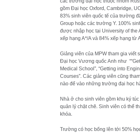
các trường đại học thuộc nhóm Rus
gồm Đại học Oxford, Cambridge, UCL
83% sinh viên quốc tế của trường đã
Group hoặc các trường Y. 100% sinh
được nhập học tại University of the
xếp hạng A*/A và 84% xếp hạng từ A*
Giảng viên của MPW tham gia viết 
Đại học Vương quốc Anh như ““Getti
Medical School”, “Getting into Engi
Courses”. Các giảng viên cũng tham 
nào để vào những trường đại học 
Nhà ở cho sinh viên gồm khu ký tú
quản lý chặt chẽ. Sinh viên có thể 
khóa.
Trường có học bổng lên tới 50% học