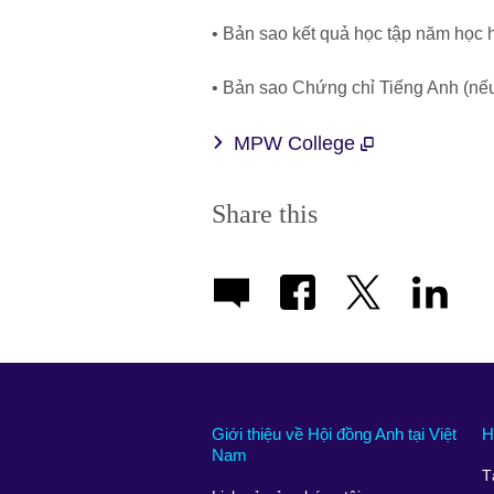
• Bản sao kết quả học tập năm học 
• Bản sao Chứng chỉ Tiếng Anh (nế
MPW College
Share this
Giới thiệu về Hội đồng Anh tại Việt
H
Nam
T