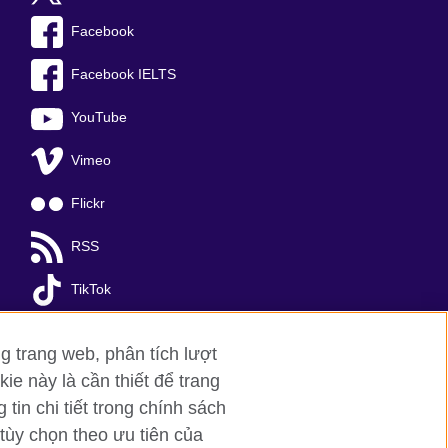
Facebook
Facebook IELTS
YouTube
Vimeo
Flickr
RSS
TikTok
g trang web, phân tích lượt
ie này là cần thiết để trang
in chi tiết trong chính sách
tùy chọn theo ưu tiên của