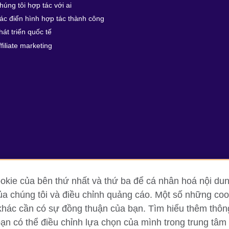
húng tôi hợp tác với ai
ác điển hình hợp tác thành công
hát triển quốc tế
ffiliate marketing
kie của bên thứ nhất và thứ ba để cá nhân hoá nội dun
ủa chúng tôi và điều chỉnh quảng cáo. Một số những cook
g tin và quy định sử dụng
Cookie
Sơ đồ trang
khác cần có sự đồng thuận của bạn. Tìm hiểu thêm thông t
bạn có thể điều chỉnh lựa chọn của mình trong trung tâm 