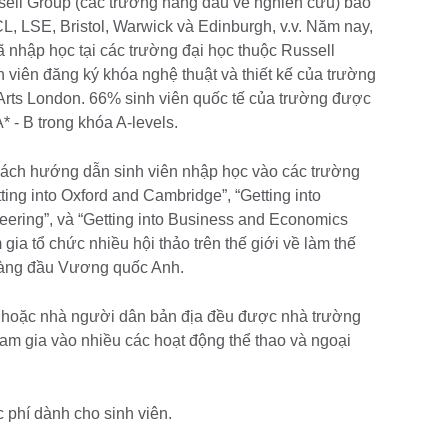
sell Group (các trường hàng đầu về nghiên cứu) bao
, LSE, Bristol, Warwick và Edinburgh, v.v. Năm nay,
 nhập học tại các trường đại học thuộc Russell
 viên đăng ký khóa nghệ thuật và thiết kế của trường
 Arts London. 66% sinh viên quốc tế của trường được
 - B trong khóa A-levels.
sách hướng dẫn sinh viên nhập học vào các trường
ng into Oxford and Cambridge”, “Getting into
neering”, và “Getting into Business and Economics
gia tổ chức nhiều hội thảo trên thế giới về làm thế
hàng đầu Vương quốc Anh.
c hoặc nhà người dân bản địa đều được nhà trường
tham gia vào nhiều các hoạt động thể thao và ngoại
 phí dành cho sinh viên.