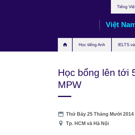
Choose
Skip
Tiếng Việ
your
to
language
main
Việt Na
content
Học tiếng Anh
IELTS và 
Học bổng lên tới 
MPW
Date
Thứ Bảy 25 Tháng Mười 2014 
Địa
Tp. HCM và Hà Nội
điểm