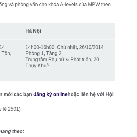
 bổng và phỏng vấn cho khóa A-levels của MPW theo
Hà Nội
014
14h00-16h00, Chủ nhật, 26/10/2014
 Tôn,
Phòng 1, Tầng 2
Trung tâm Phụ nữ & Phát triển, 20
Thụy Khuê
ấn mời các bạn
đăng ký online
hoặc liên hệ với Hội
y lẻ 2501)
)
 mang theo: