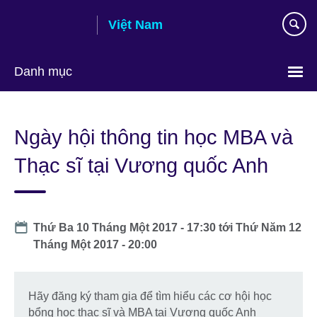
Skip
Việt Nam
to
main
content
Danh mục
Choose
your
Ngày hội thông tin học MBA và
language
Thạc sĩ tại Vương quốc Anh
Date
Thứ Ba 10 Tháng Một 2017 - 17:30
tới
Thứ Năm 12
Tháng Một 2017 - 20:00
Hãy đăng ký tham gia để tìm hiểu các cơ hội học
bổng học thạc sĩ và MBA tại Vương quốc Anh