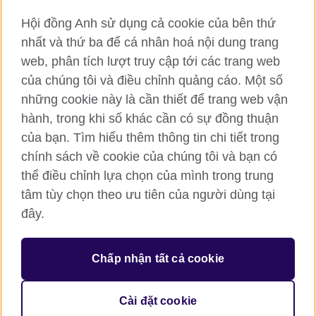
Hội đồng Anh sử dụng cả cookie của bên thứ
RSS
TikTok
nhất và thứ ba để cá nhân hoá nội dung trang
web, phân tích lượt truy cập tới các trang web
của chúng tôi và điều chỉnh quảng cáo. Một số
Hội đồng Anh toàn cầu
những cookie này là cần thiết để trang web vận
hành, trong khi số khác cần có sự đồng thuận
Bảo mật thông tin và quy định sử dụng
của bạn. Tìm hiểu thêm thông tin chi tiết trong
Cookie
chính sách về cookie của chúng tôi và bạn có
Sơ đồ trang
thể điều chỉnh lựa chọn của mình trong trung
tâm tùy chọn theo ưu tiên của người dùng tại
© 2026 British Council
British Council (Viet Nam) LLC (
Third floor, Lancaster Luminaire
đây.
Building, 1152–1154 Lang Road, Lang Ward, Ha Noi
; T: +84
(0)24 37281920; email: bchanoi@britishcouncil.org.vn) is a
subsidiary of the British Council which is the United Kingdom’s
Chấp nhận tất cả cookie
international organisation for cultural relations and educational
opportunities.
Cài đặt cookie