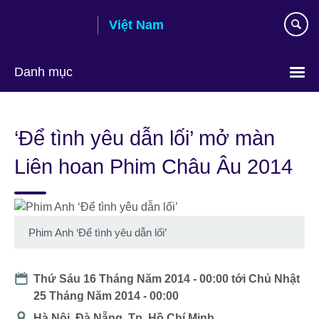
Skip
Việt Nam
to
main
content
Danh mục
Choose
your
‘Để tình yêu dẫn lối’ mở màn
language
Liên hoan Phim Châu Âu 2014
Phim Anh ‘Để tình yêu dẫn lối’
Date
Thứ Sáu 16 Tháng Năm 2014 - 00:00
tới
Chủ Nhật
25 Tháng Năm 2014 - 00:00
Địa
Hà Nội, Đà Nẵng, Tp. Hồ Chí Minh