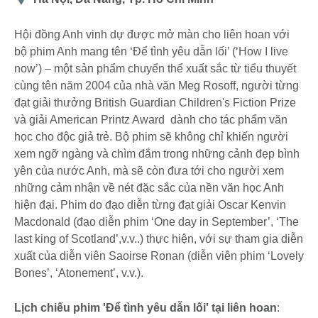
điểm
Hội đồng Anh vinh dự được mở màn cho liên hoan với
bộ phim Anh mang tên ‘Để tình yêu dẫn lối’ (‘How I live
now’) – một sản phẩm chuyển thể xuất sắc từ tiểu thuyết
cùng tên năm 2004 của nhà văn Meg Rosoff, người từng
đạt giải thưởng British Guardian Children's Fiction Prize
và giải American Printz Award dành cho tác phẩm văn
học cho độc giả trẻ. Bộ phim sẽ không chỉ khiến người
xem ngỡ ngàng và chìm đắm trong những cảnh đẹp bình
yên của nước Anh, mà sẽ còn đưa tới cho người xem
những cảm nhận về nét đặc sắc của nền văn học Anh
hiện đại. Phim do đạo diễn từng đạt giải Oscar Kenvin
Macdonald (đạo diễn phim ‘One day in September’, ‘The
last king of Scotland’,v.v..) thực hiện, với sự tham gia diễn
xuất của diễn viên Saoirse Ronan (diễn viên phim ‘Lovely
Bones’, ‘Atonement’, v.v.).
Lịch chiếu phim 'Để tình yêu dẫn lối' tại liên hoan
: