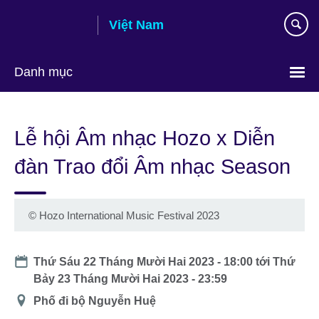
Skip
Việt Nam
to
main
content
Danh mục
Choose
your
Lễ hội Âm nhạc Hozo x Diễn
language
đàn Trao đổi Âm nhạc Season
©
Hozo International Music Festival 2023
Date
Thứ Sáu 22 Tháng Mười Hai 2023 - 18:00
tới
Thứ
Bảy 23 Tháng Mười Hai 2023 - 23:59
Địa
Phố đi bộ Nguyễn Huệ
điểm