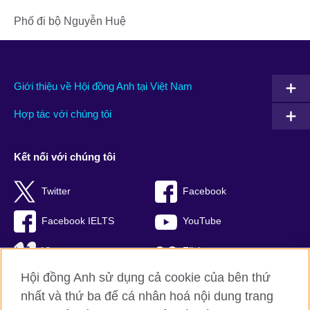
Phố đi bộ Nguyễn Huệ
Giới thiệu về Hội đồng Anh tại Việt Nam
Hợp tác với chúng tôi
Kết nối với chúng tôi
Twitter
Facebook
Facebook IELTS
YouTube
Vimeo
Flickr
Hội đồng Anh sử dụng cả cookie của bên thứ
RSS
TikTok
nhất và thứ ba để cá nhân hoá nội dung trang