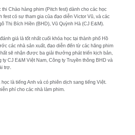
 thi Chào hàng phim (Pitch fest) dành cho các học
h fest có sự tham gia của đạo diễn Victor Vũ, và các
Ngô Thị Bích Hiền (BHD), Vũ Quỳnh Hà (CJ E&M).
ánh giá là tốt nhất cuối khóa học tại thành phố Hồ
trước các nhà sản xuất, đạo diễn đến từ các hãng phim
hất sẽ nhận được ba giải thưởng phát triển kịch bản,
Công ty CJ E&M Việt Nam, Công ty Truyền thông BHD và
i trợ.
ọc là tiếng Anh và có phiên dịch sang tiếng Việt.
iễn phí cho các nhà làm phim.