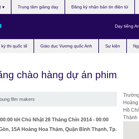
t
Trung tâm giảng dạy
Đăng ký nhận bản tin điện tử
m
Dạy tiếng A
kỳ thi quốc tế
Giáo dục Vương quốc Anh
Sự kiện
Ng
ăng chào hàng dự án phim
Trường
young film makers
Hoàng 
Hồ Chí
Thành 
 00:00
tới
Chủ Nhật 28 Tháng Chín 2014 - 00:00
 Gòn, 15A Hoàng Hoa Thám, Quận Bình Thạnh, Tp.