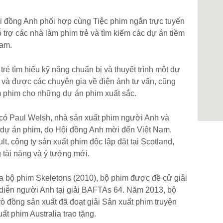
i đồng Anh phối hợp cùng Tiệc phim ngắn trực tuyến
 trợ các nhà làm phim trẻ và tìm kiếm các dự án tiềm
Nam.
rẻ tìm hiểu kỹ năng chuẩn bị và thuyết trình một dự
) và được các chuyên gia về điện ảnh tư vấn, cũng
m phim cho những dự án phim xuất sắc.
 có Paul Welsh, nhà sản xuất phim người Anh và
 dự án phim, do Hội đồng Anh mời đến Việt Nam.
t, công ty sản xuất phim độc lập đặt tại Scotland,
g tài năng và ý tưởng mới.
a bộ phim Skeletons (2010), bộ phim được đề cử giải
 diễn người Anh tại giải BAFTAs 64. Năm 2013, bộ
ò đồng sản xuất đã đoạt giải Sản xuất phim truyện
t phim Australia trao tặng.