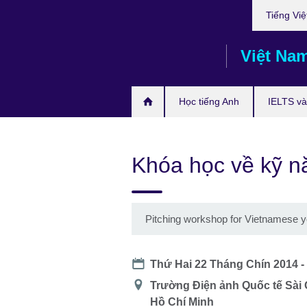
Choose
Skip
Tiếng Việ
your
to
language
main
Việt Na
content
Học tiếng Anh
IELTS và 
Khóa học về kỹ n
Pitching workshop for Vietnamese 
Date
Thứ Hai 22 Tháng Chín 2014 -
Địa
Trường Điện ảnh Quốc tế Sài
điểm
Hồ Chí Minh