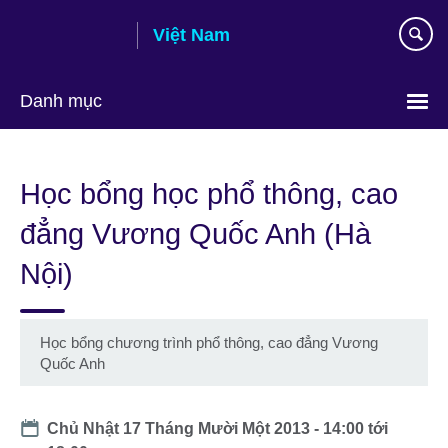
Skip
Việt Nam
to
main
content
Danh mục
Choose
your
Học bổng học phổ thông, cao
language
đẳng Vương Quốc Anh (Hà
Nội)
Học bổng chương trình phổ thông, cao đẳng Vương
Quốc Anh
Date
Chủ Nhật 17 Tháng Mười Một 2013 -
14:00
tới