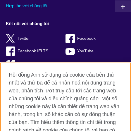
Hợp tác với chúng tôi
Kết nối với chúng tôi
Twitter
Facebook
Facebook IELTS
YouTube
Vimeo
Flickr
Hội đồng Anh sử dụng cả cookie của bên thứ
RSS
TikTok
nhất và thứ ba để cá nhân hoá nội dung trang
web, phân tích lượt truy cập tới các trang web
của chúng tôi và điều chỉnh quảng cáo. Một số
Hội đồng Anh toàn cầu
những cookie này là cần thiết để trang web vận
hành, trong khi số khác cần có sự đồng thuận
Bảo mật thông tin và quy định sử dụng
của bạn. Tìm hiểu thêm thông tin chi tiết trong
Cookie
chính sách về cookie của chúng tôi và bạn có
Sơ đồ trang