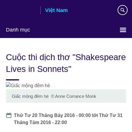
Skip
Việt Nam
to
main
content
Danh mục
Choose
your
Cuộc thi dịch thơ "Shakespeare
language
Lives in Sonnets"
Giấc mộng đêm hè
©
Anne Corrance Monk
Date
Thứ Tư 20 Tháng Bảy 2016 - 00:00
tới
Thứ Tư 31
Tháng Tám 2016 - 22:00