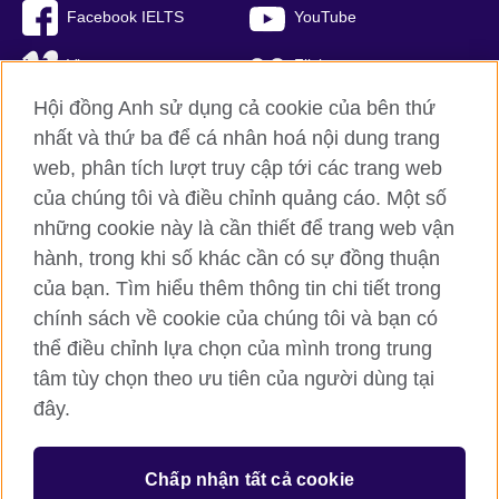
Facebook IELTS
YouTube
Vimeo
Flickr
Hội đồng Anh sử dụng cả cookie của bên thứ
RSS
TikTok
nhất và thứ ba để cá nhân hoá nội dung trang
web, phân tích lượt truy cập tới các trang web
của chúng tôi và điều chỉnh quảng cáo. Một số
Hội đồng Anh toàn cầu
những cookie này là cần thiết để trang web vận
hành, trong khi số khác cần có sự đồng thuận
Bảo mật thông tin và quy định sử dụng
của bạn. Tìm hiểu thêm thông tin chi tiết trong
Cookie
chính sách về cookie của chúng tôi và bạn có
Sơ đồ trang
thể điều chỉnh lựa chọn của mình trong trung
tâm tùy chọn theo ưu tiên của người dùng tại
© 2026 British Council
đây.
British Council (Viet Nam) LLC (
Third floor, Lancaster Luminaire
Building, 1152–1154 Lang Road, Lang Ward, Ha Noi
; T: +84
(0)24 37281920; email: bchanoi@britishcouncil.org.vn) is a
subsidiary of the British Council which is the United Kingdom’s
Chấp nhận tất cả cookie