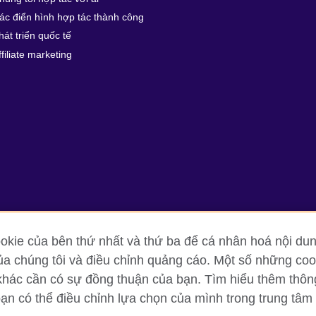
ác điển hình hợp tác thành công
hát triển quốc tế
ffiliate marketing
kie của bên thứ nhất và thứ ba để cá nhân hoá nội dun
ủa chúng tôi và điều chỉnh quảng cáo. Một số những cook
g tin và quy định sử dụng
Cookie
Sơ đồ trang
khác cần có sự đồng thuận của bạn. Tìm hiểu thêm thông t
bạn có thể điều chỉnh lựa chọn của mình trong trung tâm 