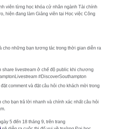
nh viên từng học khóa cử nhân ngành Tài chính
i ro, hiện đang làm Giảng viên tại Học việc Công
 cho những bạn tương tác trong thời gian diễn ra
share livestream ở chế độ public khi chương
thamptonLivestream #DiscoverSouthampton
đặt comment và đặt câu hỏi cho khách mời trong
h cho bạn trả lời nhanh và chính xác nhất câu hỏi
am.
ngày 5 đến 18 tháng 9, trên trang
i
sẽ diễn ra cuộc thi đố vui về trường Đại học