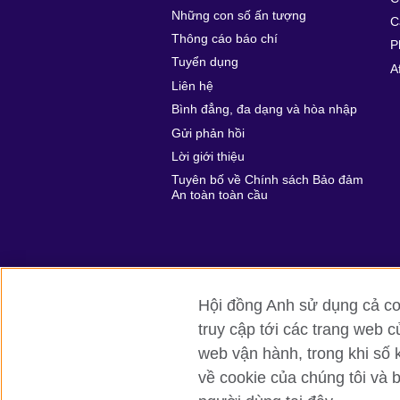
Những con số ấn tượng
C
Thông cáo báo chí
P
Tuyển dụng
A
Liên hệ
Bình đẳng, đa dạng và hòa nhập
Gửi phản hồi
Lời giới thiệu
Tuyên bố về Chính sách Bảo đảm
An toàn toàn cầu
Hội đồng Anh sử dụng cả coo
truy cập tới các trang web c
Hội đồng Anh toàn cầu
Bảo mật thôn
web vận hành, trong khi số 
về cookie của chúng tôi và 
© 2026 British Council