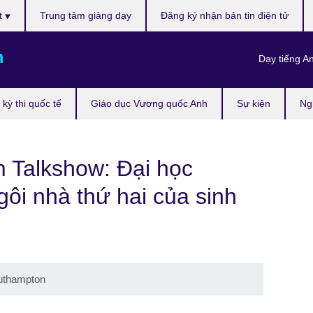
t
Trung tâm giảng dạy
Đăng ký nhận bản tin điện tử
m
Dạy tiếng A
kỳ thi quốc tế
Giáo dục Vương quốc Anh
Sự kiện
Ng
m Talkshow: Đại học
ôi nhà thứ hai của sinh
uthampton