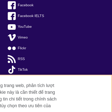
Facebook
Facebook IELTS
YouTube
Vimeo
Flickr
RSS
TikTok
g trang web, phân tích lượt
ie này là cần thiết để trang
in chi tiết trong chính sách
tùy chọn theo ưu tiên của