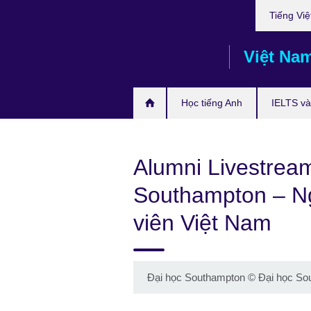
Choose
Skip
Tiếng Việ
your
to
language
main
Việt Na
content
Học tiếng Anh
IELTS và 
Alumni Livestrea
Southampton – Ng
viên Việt Nam
Đại học Southampton
©
Đại học So