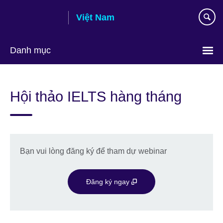
Skip
Việt Nam
to
main
content
Danh mục
Choose
your
Hội thảo IELTS hàng tháng
language
Bạn vui lòng đăng ký để tham dự webinar
Đăng ký ngay