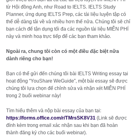
từ Hội đồng Anh, như Road to IELTS. IELTS Study
Planner, ứng dụng IELTS Prep, các tài liệu luyện tập có
thể dễ dàng tải về và nhiều hơn thế nữa. Chúng tôi sẽ chỉ
bạn cách để tận dụng tối đa các nguồn tài liệu MIỄN PHÍ
này và minh hoạ trực tiếp để các bạn tham khảo.
Ngoài ra, chung tôi còn có một điều đặc biệt nữa
dành riêng cho bạn!
Bạn có thể gửi đến chúng tôi bài IELTS Writing essay tại
hoạt động “YouShare WeGuide”, một bài essay sẽ được
chúng tôi lựa chọn để chỉnh sửa và nhận xét MIỄN PHÍ
trong 2 buổi webinar này!
Tìm hiểu thêm và nộp bài essay của bạn tại:
https://forms.office.com/r/TMrsSK8V31
(Link sẽ được
đính kèm trong email xác nhận sau khi bạn đã hoàn
thành đăng ký cho các buổi webinar).