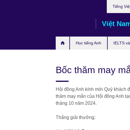
Choose
Skip
Tiếng Việ
your
to
language
main
Việt Na
content
Học tiếng Anh
IELTS và 
Bốc thăm may mắ
Hội đồng Anh kính mời Quý khách đi
thăm may mắn của Hội đồng Anh tại 
tháng 10 năm 2024.
Thắng giải thưởng: