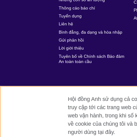
C
Thông cáo báo chí
P
Tuyển dụng
A
Liên hệ
Bình đẳng, đa dạng và hòa nhập
Gửi phản hồi
Lời giới thiệu
Tuyên bố về Chính sách Bảo đảm
An toàn toàn cầu
Hội đồng Anh sử dụng cả coo
truy cập tới các trang web c
Hội đồng Anh toàn cầu
Bảo mật thô
web vận hành, trong khi số 
về cookie của chúng tôi và 
© 2026 British Council
người dùng tại đây.
British Council (Viet Nam) LLC (
Third fl