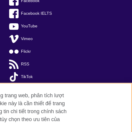
Facebook
Facebook IELTS
YouTube
Vimeo
Flickr
RSS
TikTok
g trang web, phân tích lượt
ie này là cần thiết để trang
in chi tiết trong chính sách
tùy chọn theo ưu tiên của
a Noi
; T: +84 (0)24 37281920; email: