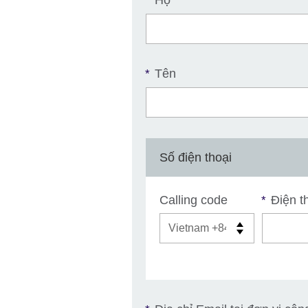
*
Tên
*
Số điện thoại
Calling code
Điện th
*