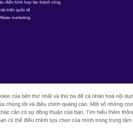
ác điển hình hợp tác thành công
hát triển quốc tế
ffiliate marketing
kie của bên thứ nhất và thứ ba để cá nhân hoá nội dun
ủa chúng tôi và điều chỉnh quảng cáo. Một số những cook
ng tin và quy định sử dụng
Cookie
Sơ đồ trang
khác cần có sự đồng thuận của bạn. Tìm hiểu thêm thông t
bạn có thể điều chỉnh lựa chọn của mình trong trung tâm 
oor, Lancaster Luminaire Building, 1152–1154 Lang Road, Lang Ward, H