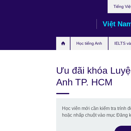
Choose
Skip
Tiếng Việ
your
to
language
main
Việt Na
content
Học tiếng Anh
IELTS và 
Ưu đãi khóa Luyện
Anh TP. HCM
Học viên mới cần kiểm tra trình 
hoặc nhấp chuột vào mục Đăng 