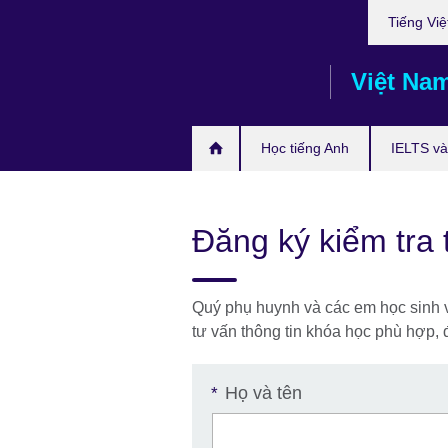
Choose
Skip
Tiếng Việ
your
to
language
main
Việt Na
content
Học tiếng Anh
IELTS và 
Đăng ký kiểm tra 
Quý phụ huynh và các em học sinh vui 
tư vấn thông tin khóa học phù hợp, đ
Họ và tên
*