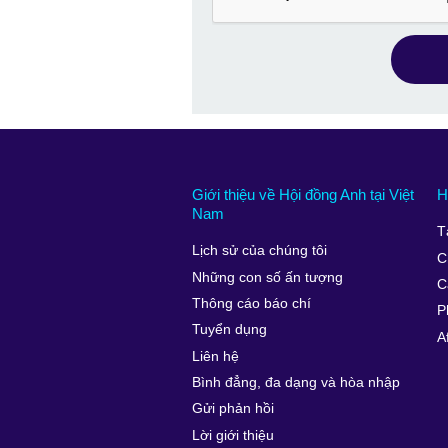
Giới thiệu về Hội đồng Anh tại Việt
H
Nam
T
Lịch sử của chúng tôi
C
Những con số ấn tượng
C
Thông cáo báo chí
P
Tuyển dụng
A
Liên hệ
Bình đẳng, đa dạng và hòa nhập
Gửi phản hồi
Lời giới thiệu