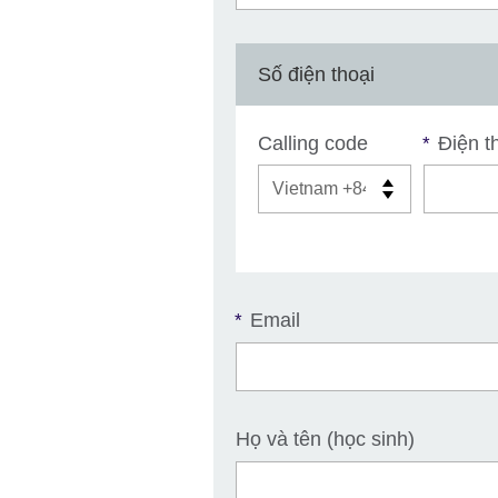
Số điện thoại
Calling code
Điện th
*
Email
*
Họ và tên (học sinh)