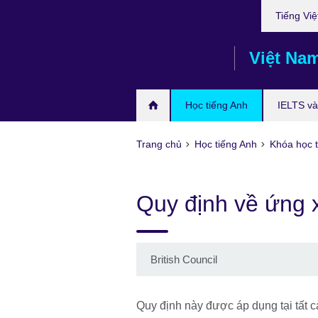
Choose
Skip
Tiếng Việ
your
to
language
main
Việt Na
content
Học tiếng Anh
IELTS và 
Trang chủ
Học tiếng Anh
Khóa học t
Quy định về ứng 
British Council
Quy định này được áp dụng tại tất c