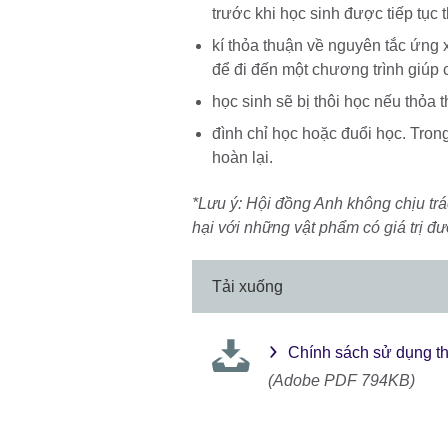
trước khi học sinh được tiếp tục
kí thỏa thuận về nguyên tắc ứng 
để đi đến một chương trình giúp 
học sinh sẽ bị thôi học nếu thỏa 
đình chỉ học hoặc đuổi học. Tro
hoàn lại.
*Lưu ý: Hội đồng Anh không chịu tr
hại với những vật phẩm có giá trị 
Tải xuống
Chính sách sử dụng th
(Adobe PDF 794KB)