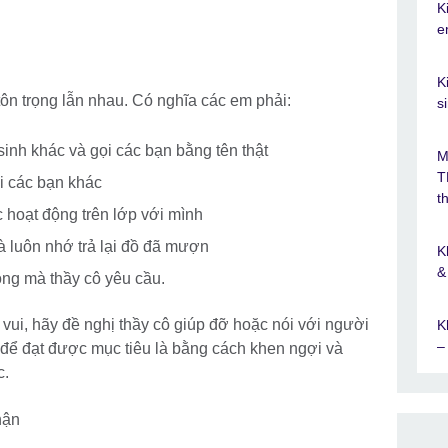
K
e
K
tôn trọng lẫn nhau. Có nghĩa các em phải:
s
 sinh khác và gọi các bạn bằng tên thật
M
T
i các bạn khác
t
 hoạt động trên lớp với mình
à luôn nhớ trả lại đồ đã mượn
K
&
ộng mà thầy cô yêu cầu.
ui, hãy đề nghị thầy cô giúp đỡ hoặc nói với người
K
–
ất để đạt được mục tiêu là bằng cách khen ngợi và
c.
hận