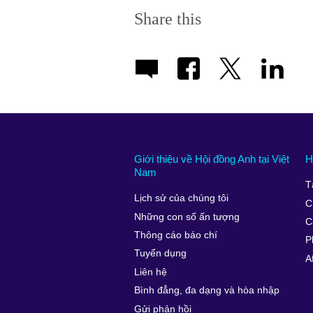
Share this
Giới thiệu về Hội đồng Anh tại Việt
H
Nam
T
Lịch sử của chúng tôi
C
Những con số ấn tượng
C
Thông cáo báo chí
P
Tuyển dụng
A
Liên hệ
Bình đẳng, đa dạng và hòa nhập
Gửi phản hồi