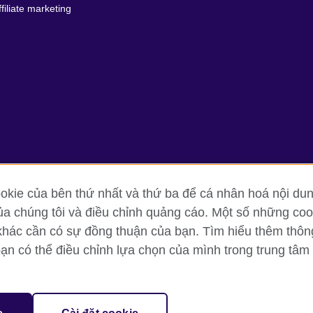
ffiliate marketing
kie của bên thứ nhất và thứ ba để cá nhân hoá nội dun
ủa chúng tôi và điều chỉnh quảng cáo. Một số những cook
ng tin và quy định sử dụng
Cookie
Sơ đồ trang
khác cần có sự đồng thuận của bạn. Tìm hiểu thêm thông t
bạn có thể điều chỉnh lựa chọn của mình trong trung tâm 
oor, Lancaster Luminaire Building, 1152–1154 Lang Road, Lang Ward, H
diary of the British Council which is the United Kingdom’s international 