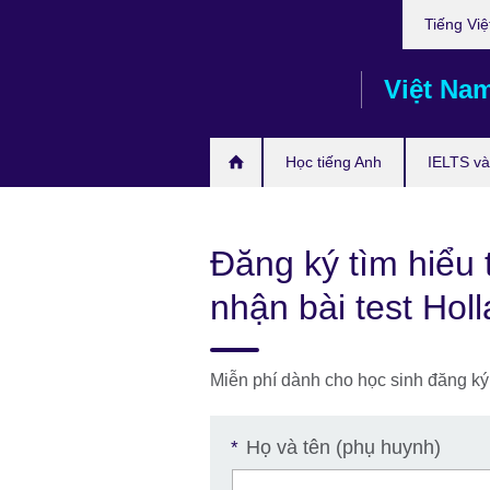
Choose
Skip
Tiếng Việ
your
to
language
main
Việt Na
content
Học tiếng Anh
IELTS và 
Đăng ký tìm hiểu 
nhận bài test Hol
Miễn phí dành cho học sinh đăng ký
Họ và tên (phụ huynh)
*