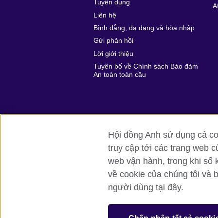
Tuyển dụng
A
Liên hệ
Bình đẳng, đa dạng và hòa nhập
Gửi phản hồi
Lời giới thiệu
Tuyên bố về Chính sách Bảo đảm
An toàn toàn cầu
Hội đồng Anh sử dụng cả coo
truy cập tới các trang web c
Hội đồng Anh toàn cầu
Bảo mật thô
web vận hành, trong khi số 
về cookie của chúng tôi và 
© 2026 British Council
người dùng tại đây.
British Council (Viet Nam) LLC (
Third fl
bchanoi@britishcouncil.org.vn) is a subsi
educational opportunities.