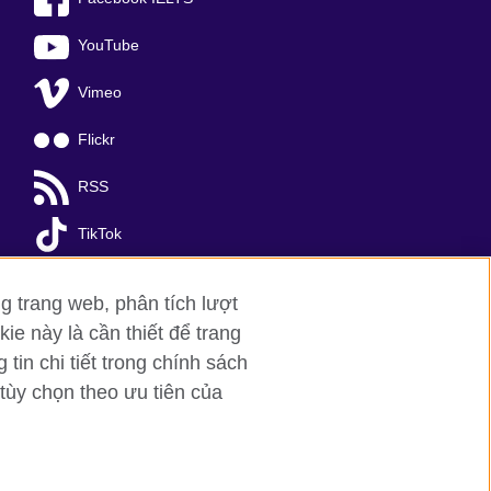
YouTube
Vimeo
Flickr
RSS
TikTok
g trang web, phân tích lượt
ie này là cần thiết để trang
in chi tiết trong chính sách
tùy chọn theo ưu tiên của
a Noi
; T: +84 (0)24 37281920; email:
organisation for cultural relations and