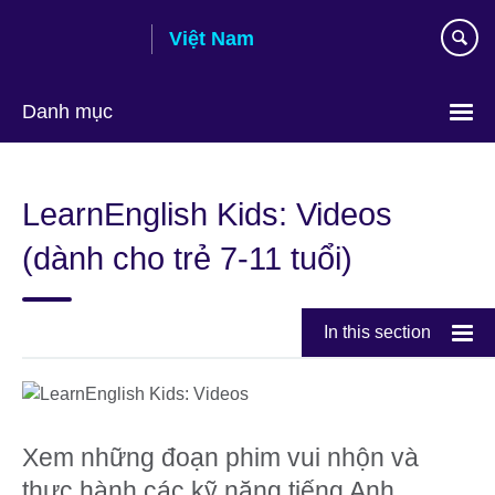
Skip
Việt Nam
to
main
content
Danh mục
Choose
your
LearnEnglish Kids: Videos
language
(dành cho trẻ 7-11 tuổi)
In this section
Xem những đoạn phim vui nhộn và
thực hành các kỹ năng tiếng Anh