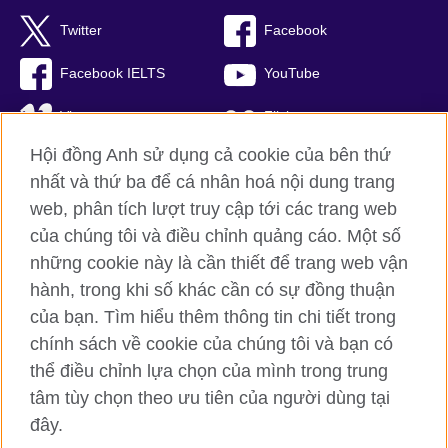
Twitter
Facebook
Facebook IELTS
YouTube
Vimeo
Flickr
Hội đồng Anh sử dụng cả cookie của bên thứ
RSS
TikTok
nhất và thứ ba để cá nhân hoá nội dung trang
web, phân tích lượt truy cập tới các trang web
của chúng tôi và điều chỉnh quảng cáo. Một số
Hội đồng Anh toàn cầu
những cookie này là cần thiết để trang web vận
hành, trong khi số khác cần có sự đồng thuận
Bảo mật thông tin và quy định sử dụng
của bạn. Tìm hiểu thêm thông tin chi tiết trong
Cookie
chính sách về cookie của chúng tôi và bạn có
Sơ đồ trang
thể điều chỉnh lựa chọn của mình trong trung
tâm tùy chọn theo ưu tiên của người dùng tại
© 2026 British Council
đây.
British Council (Viet Nam) LLC (
Third floor, Lancaster Luminaire
Building, 1152–1154 Lang Road, Lang Ward, Ha Noi
; T: +84