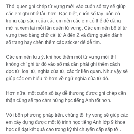
Thói quen ghi chép từ vựng mới vào cuốn sổ tay sẽ giúp
các em ghi nhớ lâu hơn. Đặc biệt, cuốn sổ tay luôn có
trong cặp sách của các em nên các em có thể dễ dàng
mở ra xem lại mỗi lần quên từ vựng. Các em nên bố trí từ
vựng theo bảng chữ cái từ A đến Z và đừng quên đánh
số trang hay chèn thêm các sticker để dễ tìm.
Các em nên lưu ý, khi học thêm một từ vựng mới thì
không chỉ ghi từ đó vào sổ mà cần phải ghi thêm cách
đọc từ, loại từ, nghĩa của từ, các từ liên quan. Như vậy sẽ
giúp các em hiểu rõ hơn về ngữ nghĩa của từ đó.
Hơn nữa, một cuốn sổ tay dễ thương được ghi chép cẩn
thận cũng sẽ tạo cảm hứng học tiếng Anh tốt hơn.
Với bốn phương pháp trên, chúng tôi hy vọng sẽ giúp các
em xây dựng được một lộ trình học tiếng Anh lớp 9 khoa
học để đạt kết quả cao trong kỳ thi chuyển cấp sắp tới.