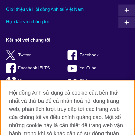
Giới thiệu về Hội đồng Anh tại Việt Nam
Hợp tác với chúng tôi
Kết nối với chúng tôi
Twitter
Facebook
Facebook IELTS
YouTube
Vimeo
Flickr
Hội đồng Anh sử dụng cả cookie của bên thứ
RSS
TikTok
nhất và thứ ba để cá nhân hoá nội dung trang
web, phân tích lượt truy cập tới các trang web
của chúng tôi và điều chỉnh quảng cáo. Một số
Hội đồng Anh toàn cầu
những cookie này là cần thiết để trang web vận
hành, trong khi số khác cần có sự đồng thuận
Bảo mật thông tin và quy định sử dụng