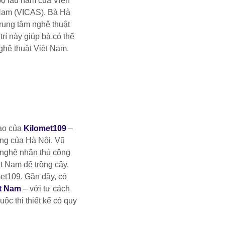
bộ lâu năm của Viện
 Nam (VICAS). Bà Hà
ung tâm nghệ thuật
rí này giúp bà có thể
nghệ thuật Việt Nam.
tạo của
Kilomet109
–
ờng của Hà Nội. Vũ
 nghệ nhân thủ công
t Nam để trồng cây,
met109. Gần đây, cô
ệt Nam
– với tư cách
c thi thiết kế có quy