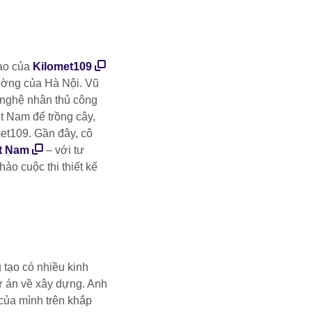
tạo của
Kilomet109
rường của Hà Nội. Vũ
 nghệ nhân thủ công
t Nam để trồng cây,
met109. Gần đây, cô
ệt Nam
– với tư
ảo cuộc thi thiết kế
 tạo có nhiều kinh
dự án về xây dựng. Anh
của mình trên khắp