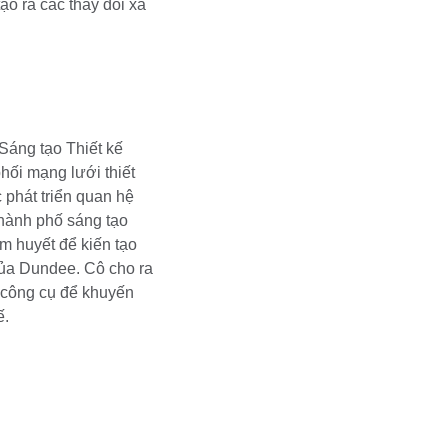
ạo ra các thay đổi xã
Sáng tạo Thiết kế
hối mạng lưới thiết
 phát triển quan hệ
thành phố sáng tạo
 huyết để kiến tạo
của Dundee. Cô cho ra
 công cụ để khuyến
ế.