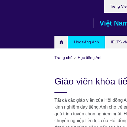
Choose
Skip
Tiếng Việ
your
to
language
main
Việt Na
content
Học tiếng Anh
IELTS và 
Trang chủ
Học tiếng Anh
Giáo viên khóa ti
Tất cả các giáo viên của Hội đồng 
kinh nghiệm dạy tiếng Anh cho trẻ em
quá trình tuyển chọn nghiêm ngặt. H
chuyên nghiệp liên tục của Hội đồ