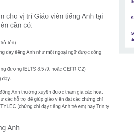
.
t
 cho vị trí Giáo viên tiếng Anh tại
K
iên cần có:
G
d
trở lên)
ảng dạy tiếng Anh như một ngoại ngữ được công
ương đương IELTS 8.5 /9, hoặc CEFR C2)
g dạy.
i đồng Anh thường xuyên được tham gia các hoạt
 các hỗ trợ để giúp giáo viên đạt các chứng chỉ
TYLEC (chứng chỉ dạy tiếng Anh trẻ em) hay Trinity
ng Anh