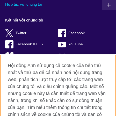
Hợp tác với chúng tôi
Kết nối với chúng tôi
Twitter
Facebook
Facebook IELTS
YouTube
Vimeo
Flickr
Hội đồng Anh sử dụng cả cookie của bên thứ
RSS
TikTok
nhất và thứ ba để cá nhân hoá nội dung trang
web, phân tích lượt truy cập tới các trang web
của chúng tôi và điều chỉnh quảng cáo. Một số
Hội đồng Anh toàn cầu
những cookie này là cần thiết để trang web vận
hành, trong khi số khác cần có sự đồng thuận
Bảo mật thông tin và quy định sử dụng
của bạn. Tìm hiểu thêm thông tin chi tiết trong
Cookie
chính sách về cookie của chúng tôi và bạn có
Sơ đồ trang