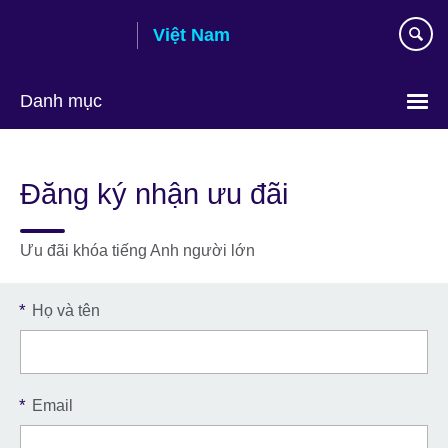
Skip
Việt Nam
to
main
content
Danh mục
Choose
your
Đăng ký nhận ưu đãi
language
Ưu đãi khóa tiếng Anh người lớn
*
Họ và tên
*
Email