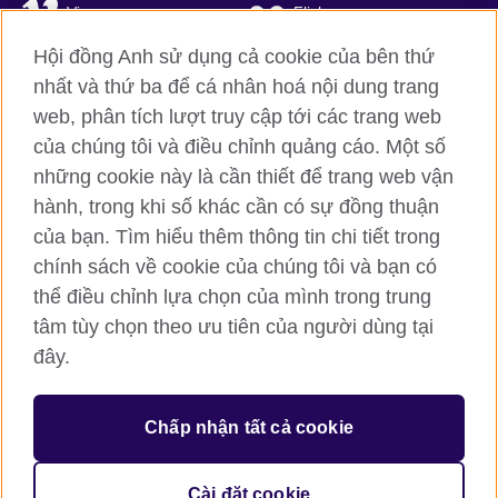
Vimeo
Flickr
Hội đồng Anh sử dụng cả cookie của bên thứ
RSS
TikTok
nhất và thứ ba để cá nhân hoá nội dung trang
web, phân tích lượt truy cập tới các trang web
của chúng tôi và điều chỉnh quảng cáo. Một số
Hội đồng Anh toàn cầu
những cookie này là cần thiết để trang web vận
hành, trong khi số khác cần có sự đồng thuận
Bảo mật thông tin và quy định sử dụng
của bạn. Tìm hiểu thêm thông tin chi tiết trong
Cookie
chính sách về cookie của chúng tôi và bạn có
Sơ đồ trang
thể điều chỉnh lựa chọn của mình trong trung
tâm tùy chọn theo ưu tiên của người dùng tại
© 2026 British Council
British Council (Viet Nam) LLC (
Third floor, Lancaster Luminaire
đây.
Building, 1152–1154 Lang Road, Lang Ward, Ha Noi
; T: +84
(0)24 37281920; email: bchanoi@britishcouncil.org.vn) is a
subsidiary of the British Council which is the United Kingdom’s
Chấp nhận tất cả cookie
international organisation for cultural relations and educational
opportunities.
Cài đặt cookie