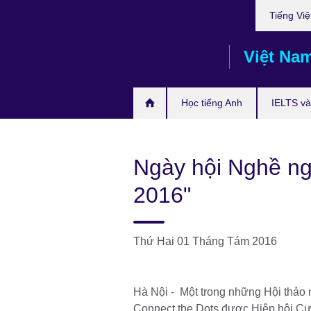
Choose
Skip
Tiếng Việ
your
to
language
main
Việt Na
content
Học tiếng Anh
IELTS và 
Ngày hội Nghề ng
2016"
Thứ Hai 01 Tháng Tám 2016
Hà Nội - Một trong những Hội thảo 
Connect the Dots được Hiệp hội Cự