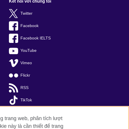
Kết nối với chúng tôi
Twitter
Facebook
Facebook IELTS
YouTube
Vimeo
Flickr
RSS
TikTok
g trang web, phân tích lượt
ie này là cần thiết để trang