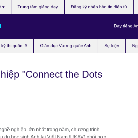
t
Trung tâm giảng dạy
Đăng ký nhận bản tin điện tử
m
Dạy tiếng A
kỳ thi quốc tế
Giáo dục Vương quốc Anh
Sự kiện
Ng
hiệp "Connect the Dots
nghề nghiệp lớn nhất trong năm, chương trình
u du học sinh Anh tại Việt Nam (UKAV) phối hợp