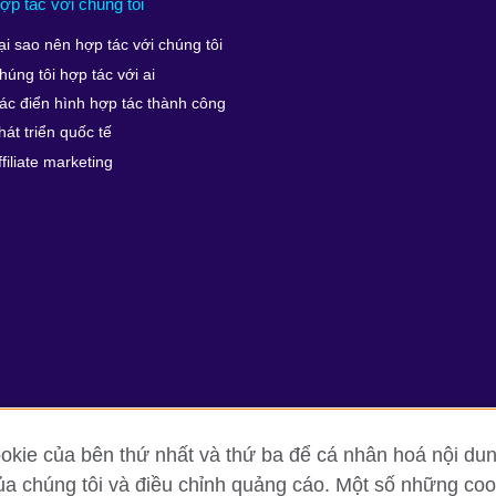
ợp tác với chúng tôi
ại sao nên hợp tác với chúng tôi
húng tôi hợp tác với ai
ác điển hình hợp tác thành công
hát triển quốc tế
ffiliate marketing
kie của bên thứ nhất và thứ ba để cá nhân hoá nội dun
ủa chúng tôi và điều chỉnh quảng cáo. Một số những cook
g tin và quy định sử dụng
Cookie
Sơ đồ trang