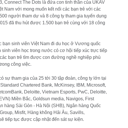
3, Connect The Dots là đứa con tinh thần của UKAV
ệt Nam với mong muốn kết nối các bạn trẻ với các
 500 người tham dự và 8 công ty tham gia tuyển dụng
15 đã thu hút được 1.500 bạn trẻ cùng với 18 công
c bạn sinh viên Việt Nam đi du học ở Vương quốc
inh viên học trong nước có cơ hội tiếp xúc trực tiếp
p các bạn trẻ tìm được con đường nghề nghiệp phù
trong công việc.
 sự tham gia của 25 tới 30 tập đoàn, công ty lớn tại
 Standard Chartered Bank, McKinsey, IBM, Microsoft,
etcomBank, Deloitte, Vietnam Esports, PwC, Deloitte,
EVN) Miền Bắc, Goldsun media, Navigos, First
n hàng Sài Gòn - Hà Nội (SHB), Ngân hàng Quốc
roup, Misfit, Hàng không Hải Âu, Savills,
 tiếp tục được cập nhật đến sát sự kiện.