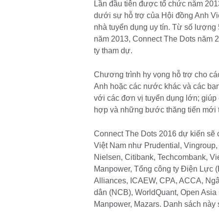
Lần đầu tiên được tổ chức năm 201
dưới sự hỗ trợ của Hội đồng Anh Vi
nhà tuyển dụng uy tín. Từ số lượng
năm 2013, Connect The Dots năm 20
ty tham dự.
Chương trình hy vọng hỗ trợ cho cá
Anh hoặc các nước khác và các bạn s
với các đơn vị tuyển dụng lớn; giú
hợp và những bước thăng tiến mới 
Connect The Dots 2016 dự kiến sẽ có
Việt Nam như Prudential, Vingroup,
Nielsen, Citibank, Techcombank, Vi
Manpower, Tổng công ty Điện Lực (
Alliances, ICAEW, CPA, ACCA, Ngâ
dân (NCB), WorldQuant, Open Asia G
Manpower, Mazars. Danh sách này sẽ