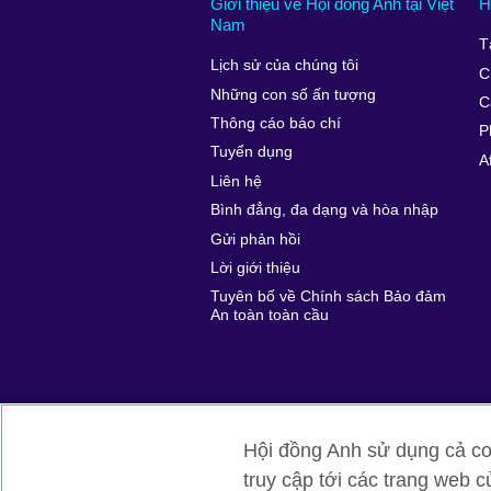
Giới thiệu về Hội đồng Anh tại Việt
H
Nam
T
Lịch sử của chúng tôi
C
Những con số ấn tượng
C
Thông cáo báo chí
P
Tuyển dụng
A
Liên hệ
Bình đẳng, đa dạng và hòa nhập
Gửi phản hồi
Lời giới thiệu
Tuyên bố về Chính sách Bảo đảm
An toàn toàn cầu
Hội đồng Anh sử dụng cả coo
truy cập tới các trang web c
Hội đồng Anh toàn cầu
Bảo mật thôn