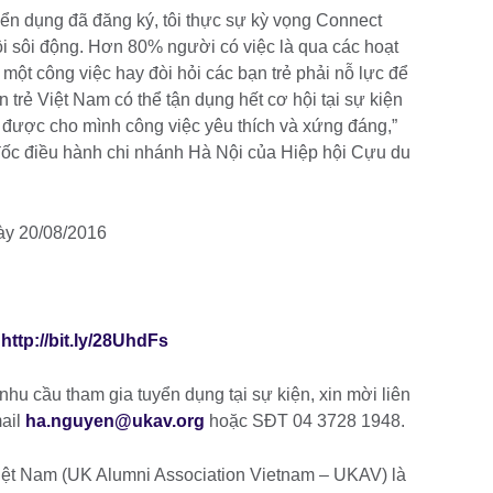
yển dụng đã đăng ký, tôi thực sự kỳ vọng Connect
i sôi động. Hơn 80% người có việc là qua các hoạt
 một công việc hay đòi hỏi các bạn trẻ phải nỗ lực để
n trẻ Việt Nam có thể tận dụng hết cơ hội tại sự kiện
m được cho mình công việc yêu thích và xứng đáng,”
c điều hành chi nhánh Hà Nội của Hiệp hội Cựu du
gày 20/08/2016
:
http://bit.ly/28UhdFs
hu cầu tham gia tuyển dụng tại sự kiện, xin mời liên
ail
ha.nguyen@ukav.org
hoặc SĐT 04 3728 1948.
Việt Nam (UK Alumni Association Vietnam – UKAV) là