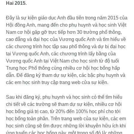
Hai 2015.
Đây là sự kiện giáo dục Anh đầu tiên trong năm 2015 của
Hội đồng Anh, mang đến cho phụ huynh và học sinh Việt
Nam cơ hội gặp gỡ trực tiếp hơn 30 trường phổ thông,
cao đẳng và đại học của Vương quốc Anh và tìm hiểu về
các chương trình học tập sau phổ thông và dự bị đại học
tại Vương quốc Anh, các chương trình lấy bằng của
Vương quốc Anh tại Việt Nam cho học sinh từ độ tuổi
Trung học Phổ thông cùng nhiều cơ hội học bổng hấp
dẫn. Để đăng ký tham dự sự kiện, các bậc phụ huynh và
các em học sinh truy cập trang web cửa sự kiện.
Sau khi đăng ký, phụ huynh và học sinh có thể tìm hiểu
chi tiết về các trường sẽ tham dự sự kiện, nhiều cơ hội
học bổng giá trị cao, từ 20% đến 100% học phí cho tới
học bổng toàn phần. Trên trang web của sự kiện, các em
học sinh cũng sẽ tìm được những lời khuyên hữu ích khi
ứng tuyển các học bổng này, một trong số đó là: những