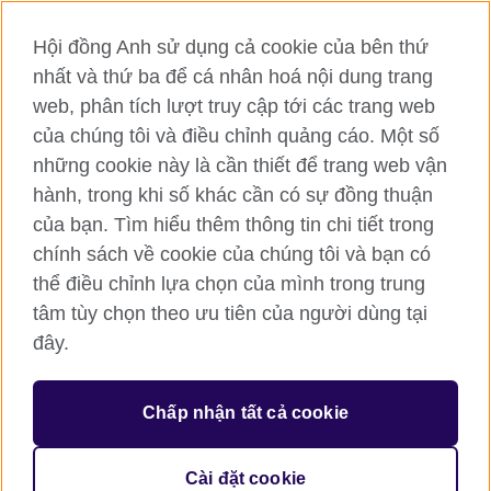
Vimeo
Flickr
Hội đồng Anh sử dụng cả cookie của bên thứ
RSS
TikTok
nhất và thứ ba để cá nhân hoá nội dung trang
web, phân tích lượt truy cập tới các trang web
của chúng tôi và điều chỉnh quảng cáo. Một số
Hội đồng Anh toàn cầu
những cookie này là cần thiết để trang web vận
hành, trong khi số khác cần có sự đồng thuận
Bảo mật thông tin và quy định sử dụng
của bạn. Tìm hiểu thêm thông tin chi tiết trong
Cookie
chính sách về cookie của chúng tôi và bạn có
Sơ đồ trang
thể điều chỉnh lựa chọn của mình trong trung
tâm tùy chọn theo ưu tiên của người dùng tại
© 2026 British Council
đây.
British Council (Viet Nam) LLC (
Third floor, Lancaster Luminaire
Building, 1152–1154 Lang Road, Lang Ward, Ha Noi
; T: +84
(0)24 37281920; email: bchanoi@britishcouncil.org.vn) is a
subsidiary of the British Council which is the United Kingdom’s
Chấp nhận tất cả cookie
international organisation for cultural relations and educational
opportunities.
Cài đặt cookie