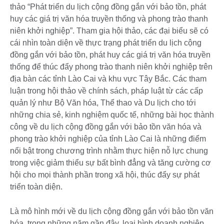
thảo “Phát triển du lịch cộng đồng gắn với bảo tồn, phát
huy các giá trị văn hóa truyền thống và phong trào thanh
niên khởi nghiệp”. Tham gia hội thảo, các đại biểu sẽ có
cái nhìn toàn diện về thực trạng phát triển du lịch cộng
đồng gắn với bảo tồn, phát huy các giá trị văn hóa truyền
thống để thúc đẩy phong trào thanh niên khởi nghiệp trên
địa bàn các tỉnh Lào Cai và khu vực Tây Bắc. Các tham
luận trong hội thảo về chính sách, pháp luật từ các cấp
quản lý như Bộ Văn hóa, Thể thao và Du lịch cho tới
những chia sẻ, kinh nghiệm quốc tế, những bài học thành
công về du lịch cộng đồng gắn với bảo tồn văn hóa và
phong trào khởi nghiệp của tỉnh Lào Cai là những điểm
nổi bật trong chương trình nhằm thực hiện nỗ lực chung
trong việc giảm thiểu sự bất bình đẳng và tăng cường cơ
hội cho mọi thành phần trong xã hội, thúc đẩy sự phát
triển toàn diện.
Là mô hình mới về du lịch cộng đồng gắn với bảo tồn văn
hóa, trong những năm gần đây, loại hình doanh nghiệp