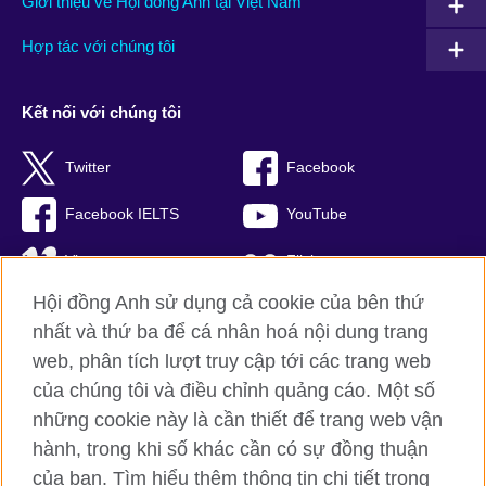
Giới thiệu về Hội đồng Anh tại Việt Nam
Hợp tác với chúng tôi
Kết nối với chúng tôi
Twitter
Facebook
Facebook IELTS
YouTube
Vimeo
Flickr
Hội đồng Anh sử dụng cả cookie của bên thứ
RSS
TikTok
nhất và thứ ba để cá nhân hoá nội dung trang
web, phân tích lượt truy cập tới các trang web
của chúng tôi và điều chỉnh quảng cáo. Một số
Hội đồng Anh toàn cầu
những cookie này là cần thiết để trang web vận
hành, trong khi số khác cần có sự đồng thuận
Bảo mật thông tin và quy định sử dụng
của bạn. Tìm hiểu thêm thông tin chi tiết trong
Cookie