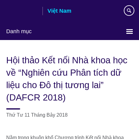
Skip
Việt Nam
to
main
content
Danh mục
Choose
your
Hội thảo Kết nối Nhà khoa học
language
về “Nghiên cứu Phân tích dữ
liệu cho Đô thị tương lai”
(DAFCR 2018)
Thứ Tư 11 Tháng Bảy 2018
Nằm trong khuôn khổ Chương trình Kết nối Nhà khoa