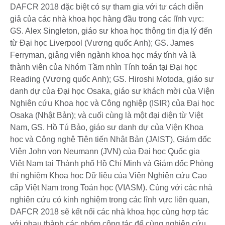
DAFCR 2018 đặc biệt có sự tham gia với tư cách diễn
giả của các nhà khoa học hàng đầu trong các lĩnh vực:
GS. Alex Singleton, giáo sư khoa học thông tin địa lý đến
từ Đại học Liverpool (Vương quốc Anh); GS. James
Ferryman, giảng viên ngành khoa học máy tính và là
thành viên của Nhóm Tầm nhìn Tính toán tại Đại học
Reading (Vương quốc Anh); GS. Hiroshi Motoda, giáo sư
danh dự của Đại học Osaka, giáo sư khách mời của Viện
Nghiên cứu Khoa học và Công nghiệp (ISIR) của Đại học
Osaka (Nhật Bản); và cuối cùng là một đại diện từ Việt
Nam, GS. Hồ Tú Bảo, giáo sư danh dự của Viện Khoa
học và Công nghệ Tiên tiến Nhật Bản (JAIST), Giám đốc
Viện John von Neumann (JVN) của Đại học Quốc gia
Việt Nam tại Thành phố Hồ Chí Minh và Giám đốc Phòng
thí nghiệm Khoa học Dữ liệu của Viện Nghiên cứu Cao
cấp Việt Nam trong Toán học (VIASM). Cùng với các nhà
nghiên cứu có kinh nghiệm trong các lĩnh vực liên quan,
DAFCR 2018 sẽ kết nối các nhà khoa học cùng hợp tác
với nhau thành các nhóm cộng tác để cùng nghiên cứu,