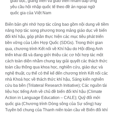
giáo dục, giảng viên và giáo viên nhằm đáp ứng
yêu cầu hội nhập quốc tế theo đề án ngoại ngữ
quốc gia của Việt Nam
Biên bản ghi nhớ hợp tác cũng bao gồm nội dung về tiềm
năng hợp tác song phương trong mảng giáo dục về biến
đổi khí hậu, góp phần thực hiện các mục tiêu phát triển
bền vững của Liên Hợp Quốc (SDGs). Trong thời gian
qua, chương trình Kết nối về Khí hậu do Hội đồng Anh
triển khai đã và đang giới thiệu các cơ hội hợp tác một
cách toàn diện nhằm chung tay giải quyết các thách thức
toàn cầu thông qua khoa học, nghiên cứu, giáo dục và
nghệ thuật, cụ thể có thể kể đến chương trình Kết nối các
nhà Khoá học về thách thức khí hậu, Sáng kiến nghiên
cứu ba bên (Trilateral Research Initiative); Các nguồn tài
liệu học tiếng Anh về chủ đề biến đổi khí hậu (Climate
Action in Language Education – CALE); Quỹ đổi mới
quốc gia (Chương trình Dòng sông của Sự sống) hay
Tuyên bố chung của Thanh niên toàn cầu về Biến đổi khí