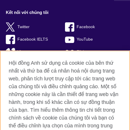
Kết nối với chúng tôi
Twitter
Facebook
Facebook IELTS
YouTube
Vimeo
Flickr
Hội đồng Anh sử dụng cả cookie của bên thứ
RSS
TikTok
nhất và thứ ba để cá nhân hoá nội dung trang
web, phân tích lượt truy cập tới các trang web
của chúng tôi và điều chỉnh quảng cáo. Một số
Hội đồng Anh toàn cầu
những cookie này là cần thiết để trang web vận
hành, trong khi số khác cần có sự đồng thuận
Bảo mật thông tin và quy định sử dụng
của bạn. Tìm hiểu thêm thông tin chi tiết trong
Cookie
chính sách về cookie của chúng tôi và bạn có
Sơ đồ trang
thể điều chỉnh lựa chọn của mình trong trung