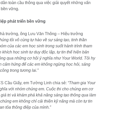
 dân toàn cầu thông qua việc giải quyết những vấn
ển bền vững.
điệp phát triển bền vững
 nhà trường, ông Lưu Văn Thông – Hiệu trưởng
húng tôi vô cùng tự hào về sự sáng tạo, tinh thần
hóm của các em học sinh trong suốt hành trình tham
 khích học sinh tư duy độc lập, tự tin thể hiện bản
hông qua những cơ hội ý nghĩa như Your World. Tôi hy
uyền cảm hứng để các em không ngừng học hỏi, sáng
công trong tương lai.”
CS Cầu Giấy, em Tường Linh chia sẻ:
“Tham gia Your
 nghĩa với nhóm chúng em. Cuộc thi cho chúng em cơ
 giá trị và khám phá khả năng sáng tạo thông qua làm
, chúng em không chỉ cải thiện kỹ năng mà còn tự tin
lan tỏa thông điệp của mình.”