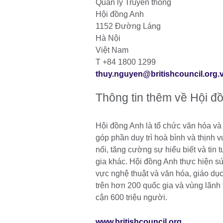
Quản lý Truyền thông
Hội đồng Anh
1152 Đường Láng
Hà Nội
Việt Nam
T +84 1800 1299
thuy.nguyen@britishcouncil.org.
Thông tin thêm về Hội đ
Hội đồng Anh là tổ chức văn hóa và
góp phần duy trì hoà bình và thịnh v
nối, tăng cường sự hiểu biết và ti
gia khác. Hội đồng Anh thực hiện s
vực nghệ thuật và văn hóa, giáo dục
trên hơn 200 quốc gia và vùng lãnh 
cận 600 triệu người.
www.britishcouncil.org