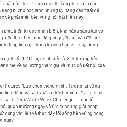
t quả mùa thứ 11 của cuộc thi làm phim toàn cầu
trang bị cho học sinh những kỹ năng cần thiết để
c về phát triển bền vững nổi bật hiện nay.
nh phát triển tư duy phản biện, khả năng sáng tạo và
ng kiến thức liên môn để giải quyết các vấn đề thực
ành động tích cực trong trường học và cộng đồng.
o dự thi từ 1.710 học sinh đến từ 244 trường trên
 mạnh mẽ về số lượng tham gia và mức độ kết nối của
er Futures (Lựa chọn thông minh, Tương lai vững
ào tiêu dùng và sản xuất có trách nhiệm. Các em học
hử thách Zero-Waste Week Challenge – Tuần lễ
thói quen thường ngày và tìm ra những giải pháp
i sử dụng vật liệu và thúc đẩy lối sống bền vững trong
g ngày.