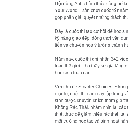
Hội đồng Anh chính thức công bố kế
Your World – sân chơi quốc tế nhằm 
góp phần giải quyết những thách thứ
Đây là cuộc thi tạo cơ hội để học si
kỹ năng giao tiếp, đồng thời vận dụ
tiễn và chuyển hóa ý tưởng thành h
Năm nay, cuộc thi ghi nhận 342 vide
toàn thế giới, cho thấy sự gia tăng
học sinh toàn cầu.
Với chủ đề Smarter Choices, Strong
mạnh), cuộc thi năm nay tập trung v
sinh được khuyến khích tham gia t
Không Rác Thải, nhằm nhìn lại các 
thiết thực để giảm thiểu rác thải, tá
môi trường học tập và sinh hoạt hàn