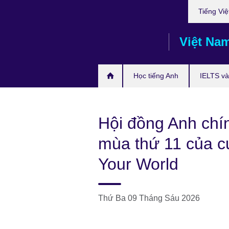
Choose
Skip
Tiếng Việ
your
to
language
main
Việt Na
content
Học tiếng Anh
IELTS và 
Hội đồng Anh chí
mùa thứ 11 của cu
Your World
Thứ Ba 09 Tháng Sáu 2026