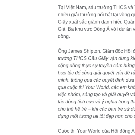
Tại Việt Nam, sáu trường THCS và T
nhiều giải thưởng nổi bật tại vòng
Giấy xuất sắc giành danh hiệu Quán 
Giải Ba khu vực Đông Á với dự án v
đồng.
Ông James Shipton, Giám đốc Hội đ
trường THCS Cầu Giấy vận dụng kiến
cộng đồng thực sự truyền cảm hứng.
hợp tác để cùng giải quyết vấn đề r
mình, thông qua các quyết định dựa 
qua cuộc thi Your World, các em kh
việc nhóm, sáng tạo và giải quyết v
tác động tích cực và ý nghĩa trong t
cho thế hệ trẻ – khi các bạn trẻ sử 
dựng một tương lai tốt đẹp hơn cho
Cuộc thi Your World của Hội đồng An