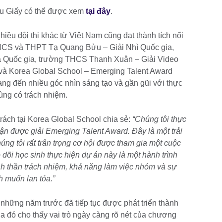
ầu Giấy có thể được xem
tại đây
.
ều đội thi khác từ Việt Nam cũng đạt thành tích nổi
THCS và THPT Tạ Quang Bửu – Giải Nhì Quốc gia,
 Quốc gia, trường THCS Thanh Xuân – Giải Video
 và Korea Global School – Emerging Talent Award
mang đến nhiều góc nhìn sáng tạo và gần gũi với thực
dùng có trách nhiệm.
rách tại Korea Global School chia sẻ:
“Chúng tôi thực
ận được giải Emerging Talent Award. Đây là một trải
úng tôi rất trân trọng cơ hội được tham gia một cuộc
 dõi học sinh thực hiện dự án này là một hành trình
nh thần trách nhiệm, khả năng làm việc nhóm và sự
h muốn lan tỏa.”
 những năm trước đã tiếp tục được phát triển thành
a đó cho thấy vai trò ngày càng rõ nét của chương