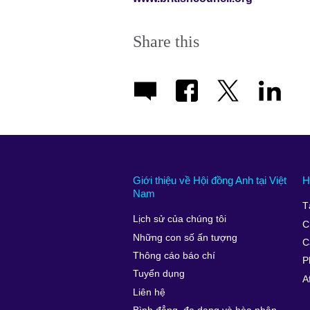
Share this
Giới thiệu về Hội đồng Anh tại Việt
H
Nam
T
Lịch sử của chúng tôi
C
Những con số ấn tượng
C
Thông cáo báo chí
P
Tuyển dụng
A
Liên hệ