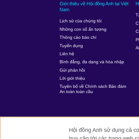
Giới thiệu về Hội đồng Anh tại Việt
H
Nam
T
Lịch sử của chúng tôi
C
Những con số ấn tượng
C
Thông cáo báo chí
P
Tuyển dụng
A
Liên hệ
Bình đẳng, đa dạng và hòa nhập
Gửi phản hồi
Lời giới thiệu
Tuyên bố về Chính sách Bảo đảm
An toàn toàn cầu
Hội đồng Anh sử dụng cả coo
truy cập tới các trang web c