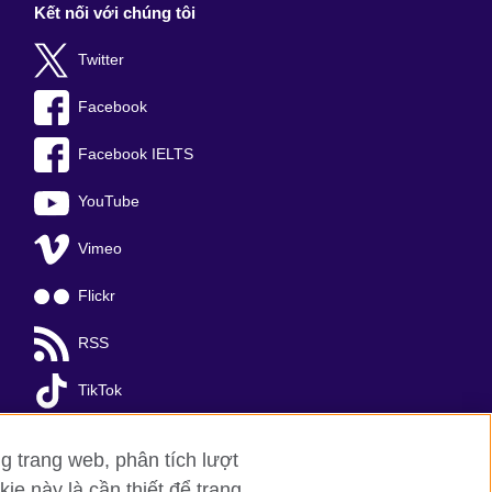
Kết nối với chúng tôi
Twitter
Facebook
Facebook IELTS
YouTube
Vimeo
Flickr
RSS
TikTok
g trang web, phân tích lượt
ie này là cần thiết để trang