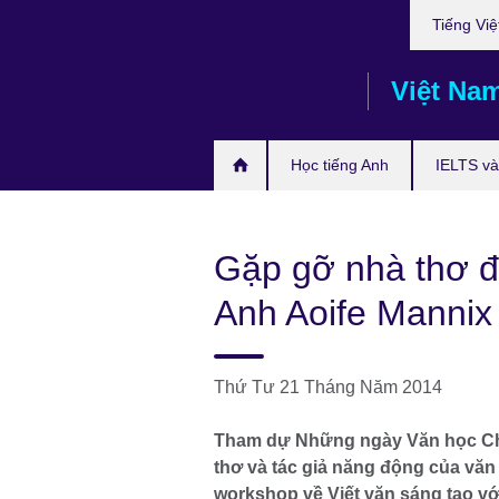
Choose
Skip
Tiếng Việ
your
to
language
main
Việt Na
content
Học tiếng Anh
IELTS và 
Gặp gỡ nhà thơ 
Anh Aoife Mannix
Thứ Tư 21 Tháng Năm 2014
Tham dự Những ngày Văn học Châu
thơ và tác giả năng động của vă
workshop về Viết văn sáng tạo vớ