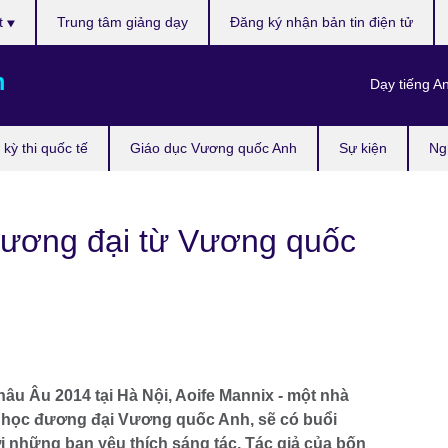
t
Trung tâm giảng dạy
Đăng ký nhận bản tin điện tử
m
Dạy tiếng A
kỳ thi quốc tế
Giáo dục Vương quốc Anh
Sự kiện
Ng
đương đại từ Vương quốc
 Âu 2014 tại Hà Nội, Aoife Mannix - một nhà
n học đương đại Vương quốc Anh, sẽ có buổi
i những bạn yêu thích sáng tác. Tác giả của bốn