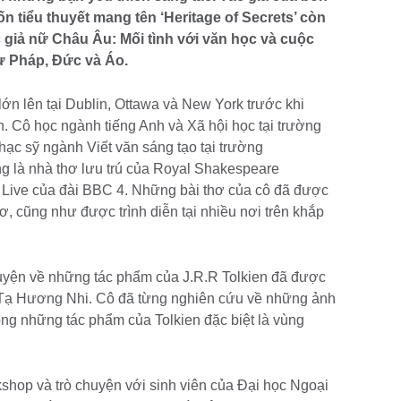
ốn tiểu thuyết mang tên ‘Heritage of Secrets’ còn
 giả nữ Châu Âu: Mối tình với văn học và cuộc
ừ Pháp, Đức và Áo.
lớn lên tại Dublin, Ottawa và New York trước khi
. Cô học ngành tiếng Anh và Xã hội học tại trường
Thạc sỹ ngành Viết văn sáng tạo tại trường
g là nhà thơ lưu trú của Royal Shakespeare
Live của đài BBC 4. Những bài thơ của cô đã được
thơ, cũng như được trình diễn tại nhiều nơi trên khắp
chuyện về những tác phẩm của J.R.R Tolkien đã được
ả Tạ Hương Nhi. Cô đã từng nghiên cứu về những ảnh
ng những tác phẩm của Tolkien đặc biệt là vùng
kshop và trò chuyện với sinh viên của Đại học Ngoại