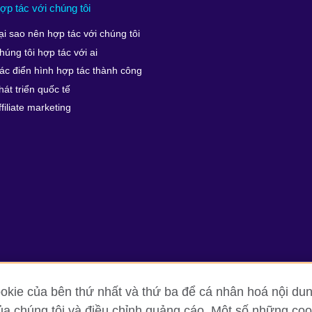
ợp tác với chúng tôi
ại sao nên hợp tác với chúng tôi
húng tôi hợp tác với ai
ác điển hình hợp tác thành công
hát triển quốc tế
ffiliate marketing
kie của bên thứ nhất và thứ ba để cá nhân hoá nội dun
ủa chúng tôi và điều chỉnh quảng cáo. Một số những cook