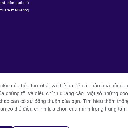
hát triển quốc tế
ffiliate marketing
kie của bên thứ nhất và thứ ba để cá nhân hoá nội dun
ủa chúng tôi và điều chỉnh quảng cáo. Một số những cook
g tin và quy định sử dụng
Cookie
Sơ đồ trang
khác cần có sự đồng thuận của bạn. Tìm hiểu thêm thông t
bạn có thể điều chỉnh lựa chọn của mình trong trung tâm 
oor, Lancaster Luminaire Building, 1152–1154 Lang Road, Lang Ward, H
diary of the British Council which is the United Kingdom’s international 