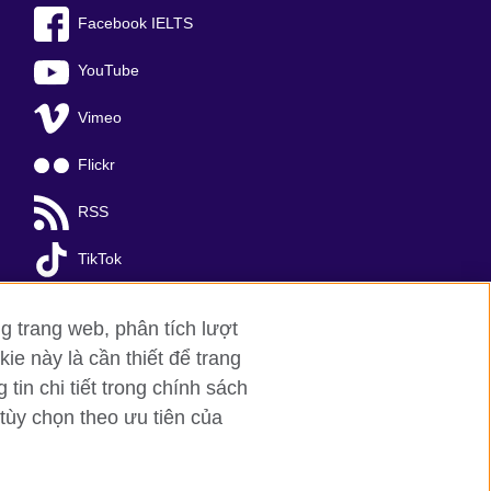
Facebook IELTS
YouTube
Vimeo
Flickr
RSS
TikTok
g trang web, phân tích lượt
ie này là cần thiết để trang
in chi tiết trong chính sách
tùy chọn theo ưu tiên của
a Noi
; T: +84 (0)24 37281920; email:
organisation for cultural relations and