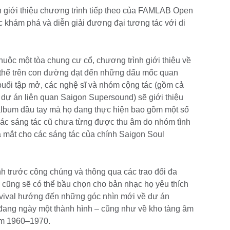
 giới thiệu chương trình tiếp theo của FAMLAB Open
c khám phá và diễn giải đương đại tương tác với di
huộc một tòa chung cư cổ, chương trình giới thiệu về
p thể trên con đường đạt đến những dấu mốc quan
 buổi tập mở, các nghệ sĩ và nhóm cộng tác (gồm cả
 dự án liên quan Saigon Supersound) sẽ giới thiệu
 album đầu tay mà họ đang thực hiện bao gồm một số
 các sáng tác cũ chưa từng được thu âm do nhóm tình
 ra mắt cho các sáng tác của chính Saigon Soul
nh trước công chúng và thông qua các trao đổi đa
ả cũng sẽ có thể bầu chọn cho bản nhạc họ yêu thích
evival hướng đến những góc nhìn mới về dự án
 đang ngày một thành hình – cũng như về kho tàng âm
ăm 1960–1970.