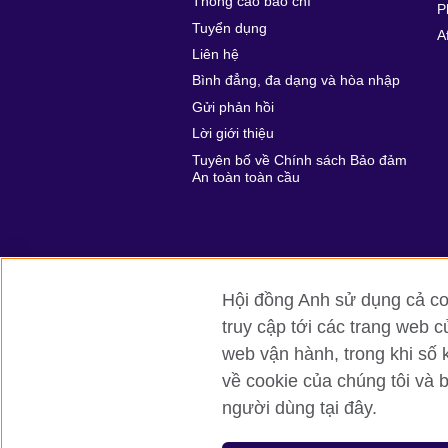
Thông cáo báo chí
P
Tuyển dụng
A
Liên hệ
Bình đẳng, đa dạng và hòa nhập
Gửi phản hồi
Lời giới thiệu
Tuyên bố về Chính sách Bảo đảm
An toàn toàn cầu
Hội đồng Anh sử dụng cả coo
truy cập tới các trang web c
Hội đồng Anh toàn cầu
Bảo mật thôn
web vận hành, trong khi số 
về cookie của chúng tôi và 
© 2026 British Council
người dùng tại đây.
British Council (Viet Nam) LLC (
Third fl
bchanoi@britishcouncil.org.vn) is a subsi