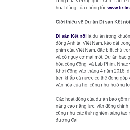
công của Vương quốc Anh. Tài trợ 
hoạt động của chúng tôi.
www.briti
Giới thiệu về Dự án Di sản Kết nố
Di sản Kết nối
là dự án trong khuôn
đồng Anh tại Việt Nam, kéo dài tron
phim của Việt Nam, đặc biệt chú trọ
và có nguy cơ mai một. Dự án bao g
hóa cộng đồng, và Lab Phim, Nhạc 
Khởi động vào tháng 4 năm 2018, d
trên khắp cả nước có thể đóng góp và
văn hóa của họ, cũng như hưởng lợi 
Các hoạt động của dự án bao gồm ngh
nâng cao năng lực, vận động chính 
cũng như các thử nghiệm sáng tạo n
đương đại.