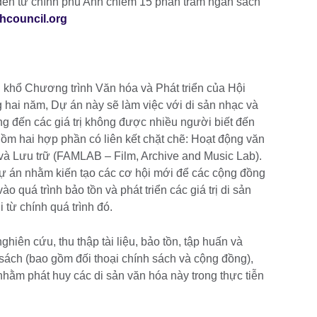
đến từ chính phủ Anh chiếm 15 phần trăm ngân sách
shcouncil.org
i
 khổ Chương trình Văn hóa và Phát triển của Hội
g hai năm, Dự án này sẽ làm việc với di sản nhạc và
ng đến các giá trị không được nhiều người biết đến
ồm hai hợp phần có liên kết chặt chẽ: Hoạt động văn
và Lưu trữ (FAMLAB – Film, Archive and Music Lab).
ự án nhằm kiến tạo các cơ hội mới để các cộng đồng
o quá trình bảo tồn và phát triển các giá trị di sản
từ chính quá trình đó.
iên cứu, thu thập tài liệu, bảo tồn, tập huấn và
sách (bao gồm đối thoại chính sách và cộng đồng),
hằm phát huy các di sản văn hóa này trong thực tiễn