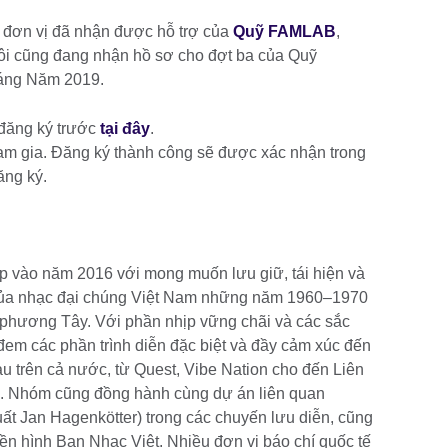
3 đơn vị đã nhận được hỗ trợ của
Quỹ FAMLAB
,
tôi cũng đang nhận hồ sơ cho đợt ba của Quỹ
háng Năm 2019.
ng đăng ký trước
tại đây
.
gia. Đăng ký thành công sẽ được xác nhận trong
ăng ký.
p vào năm 2016 với mong muốn lưu giữ, tái hiện và
 của nhạc đại chúng Việt Nam những năm 1960–1970
 phương Tây. Với phần nhịp vững chãi và các sắc
đem các phần trình diễn đặc biệt và đầy cảm xúc đến
u trên cả nước, từ Quest, Vibe Nation cho đến Liên
. Nhóm cũng đồng hành cùng dự án liên quan
t Jan Hagenkötter) trong các chuyến lưu diễn, cũng
yền hình Ban Nhạc Việt. Nhiều đơn vị báo chí quốc tế