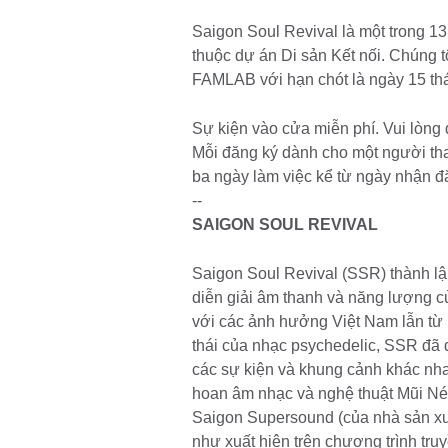
Saigon Soul Revival là một trong 1
thuộc dự án Di sản Kết nối. Chúng 
FAMLAB với hạn chót là ngày 15 t
Sự kiện vào cửa miễn phí. Vui lò
Mỗi đăng ký dành cho một người tham 
ba ngày làm việc kể từ ngày nhận đ
--
SAIGON SOUL REVIVAL
Saigon Soul Revival (SSR) thành lậ
diễn giải âm thanh và năng lượng
với các ảnh hưởng Việt Nam lẫn từ
thái của nhạc psychedelic, SSR đã 
các sự kiện và khung cảnh khác nha
hoan âm nhạc và nghệ thuật Mũi Né
Saigon Supersound (của nhà sản xuấ
như xuất hiện trên chương trình tru