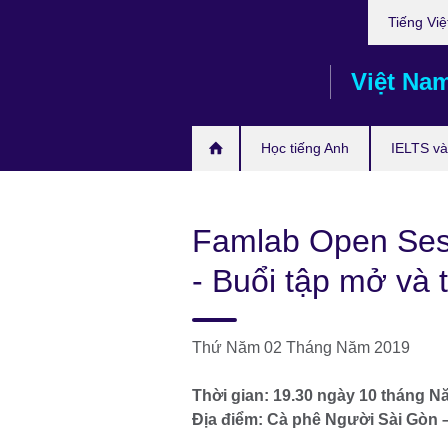
Choose
Skip
Tiếng Việ
your
to
language
main
Việt Na
content
Học tiếng Anh
IELTS và 
Famlab Open Sess
- Buổi tập mở và
Thứ Năm 02 Tháng Năm 2019
Thời gian: 19.30 ngày 10 tháng 
Địa điểm: Cà phê Người Sài Gòn 