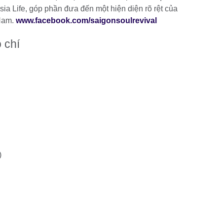
ia Life, góp phần đưa đến một hiện diện rõ rệt của
 Nam.
www.facebook.com/saigonsoulrevival
 chí
)