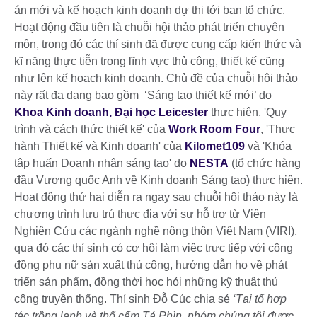
án mới và kế hoạch kinh doanh dự thi tới ban tổ chức.
Hoạt động đầu tiên là chuỗi hội thảo phát triển chuyên
môn, trong đó các thí sinh đã được cung cấp kiến thức và
kĩ năng thực tiễn trong lĩnh vực thủ công, thiết kế cũng
như lên kế hoạch kinh doanh. Chủ đề của chuỗi hội thảo
này rất đa dạng bao gồm ‘Sáng tạo thiết kế mới’ do
Khoa Kinh doanh, Đại học Leicester
thực hiện, 'Quy
trình và cách thức thiết kế' của
Work Room Four
, 'Thực
hành Thiết kế và Kinh doanh' của
Kilomet109
và 'Khóa
tập huấn Doanh nhân sáng tạo' do
NESTA
(tổ chức hàng
đầu Vương quốc Anh về Kinh doanh Sáng tạo) thực hiện.
Hoạt động thứ hai diễn ra ngay sau chuỗi hội thảo này là
chương trình lưu trú thực địa với sự hỗ trợ từ Viên
Nghiên Cứu các ngành nghề nông thôn Việt Nam (VIRI),
qua đó các thí sinh có cơ hội làm việc trực tiếp với cộng
đồng phụ nữ sản xuất thủ công, hướng dẫn họ về phát
triển sản phẩm, đồng thời học hỏi những kỹ thuật thủ
công truyền thống. Thí sinh Đỗ Cúc chia sẻ
‘Tại tổ hợp
tác trồng lanh và thổ cẩm Tả Phìn, nhóm chúng tôi được