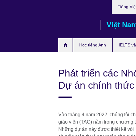
Choose
Skip
Tiếng Việ
your
to
language
main
Việt Na
content
Học tiếng Anh
IELTS và 
Phát triển các Nh
Dự án chính thức
Vào tháng 4 năm 2022, chúng tôi c
giáo viên (TAG) nằm trong chương t
Những dự án này được thiết kế với c