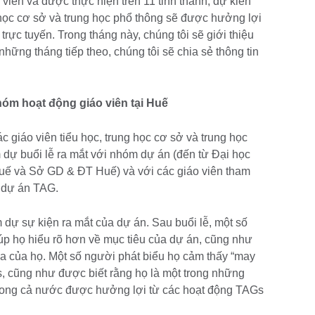
iên và được thực hiện trên 11 tỉnh thành, dự kiến
 học cơ sở và trung học phổ thông sẽ được hưởng lợi
rực tuyến. Trong tháng này, chúng tôi sẽ giới thiệu
những tháng tiếp theo, chúng tôi sẽ chia sẻ thông tin
hóm hoạt động giáo viên tại Huế
 giáo viên tiểu học, trung học cơ sở và trung học
 dự buổi lễ ra mắt với nhóm dự án (đến từ Đại học
Huế và Sở GD & ĐT Huế) và với các giáo viên tham
g dự án TAG.
 dự sự kiện ra mắt của dự án. Sau buổi lễ, một số
iúp họ hiểu rõ hơn về mục tiêu của dự án, cũng như
ia của họ. Một số người phát biểu họ cảm thấy “may
, cũng như được biết rằng họ là một trong những
trong cả nước được hưởng lợi từ các hoạt động TAGs