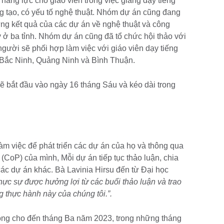
n năng lực cho giáo viên trong việc giảng dạy tiếng
 tạo, có yếu tố nghệ thuật. Nhóm dự án cũng đang
ững kết quả của các dự án về nghệ thuật và công
 ở ba tỉnh. Nhóm dự án cũng đã tổ chức hội thảo với
gười sẽ phối hợp làm việc với giáo viên dạy tiếng
Bắc Ninh, Quảng Ninh và Bình Thuận.
ẽ bắt đầu vào ngày 16 tháng Sáu và kéo dài trong
àm việc để phát triển các dự án của họ và thông qua
CoP) của mình, Mỗi dự án tiếp tục thảo luận, chia
ừ các dự án khác. Bà Lavinia Hirsu đến từ Đại học
hực sự được hưởng lợi từ các buổi thảo luận và trao
g thực hành này của chúng tôi.”.
động cho đến tháng Ba năm 2023, trong những tháng