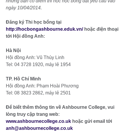
những bạn có điểm thi học học bổng đạt yêu cầu vào
ngày 10/04/2014.
Đăng ký Thi học bổng tại
http://hocbongashbourne.eduk.vn/
hoặc điện thoại
tới Hội đồng Anh:
Hà Nội
Hội đồng Anh: Vũ Thùy Linh
Tel: 04 3728 1920, máy lẻ 1954
TP. Hồ Chí Minh
Hội đồng Anh: Phạm Hoài Phương
Tel: 08 3823 2862, máy lẻ 2501
Để biết thêm thông tin về Ashbourne College, vui
lòng truy cập trang web:
www.ashbournecollege.co.uk
hoặc gửi email tới
anh@ashbournecollege.co.uk