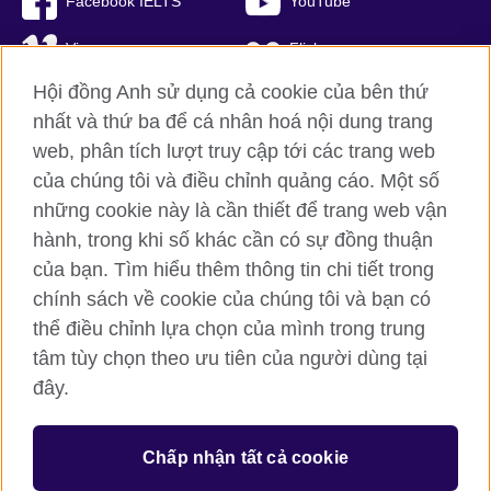
Facebook IELTS
YouTube
Vimeo
Flickr
Hội đồng Anh sử dụng cả cookie của bên thứ
RSS
TikTok
nhất và thứ ba để cá nhân hoá nội dung trang
web, phân tích lượt truy cập tới các trang web
của chúng tôi và điều chỉnh quảng cáo. Một số
Hội đồng Anh toàn cầu
những cookie này là cần thiết để trang web vận
hành, trong khi số khác cần có sự đồng thuận
Bảo mật thông tin và quy định sử dụng
của bạn. Tìm hiểu thêm thông tin chi tiết trong
Cookie
chính sách về cookie của chúng tôi và bạn có
Sơ đồ trang
thể điều chỉnh lựa chọn của mình trong trung
tâm tùy chọn theo ưu tiên của người dùng tại
© 2026 British Council
British Council (Viet Nam) LLC (
Third floor, Lancaster Luminaire
đây.
Building, 1152–1154 Lang Road, Lang Ward, Ha Noi
; T: +84
(0)24 37281920; email: bchanoi@britishcouncil.org.vn) is a
subsidiary of the British Council which is the United Kingdom’s
Chấp nhận tất cả cookie
international organisation for cultural relations and educational