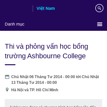
Skip
Việt Nam
to
main
content
Danh mục
Choose
your
Thi và phỏng vấn học bổng
language
trường Ashbourne College
Date
Chủ Nhật 06 Tháng Tư 2014 - 00:00
tới
Chủ Nhật
13 Tháng Tư 2014 - 00:00
Địa
Hà Nội và TP. Hồ Chí Minh
điểm