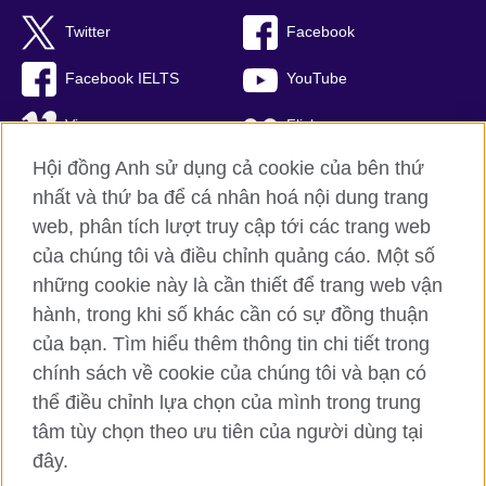
Twitter
Facebook
Facebook IELTS
YouTube
Vimeo
Flickr
Hội đồng Anh sử dụng cả cookie của bên thứ
RSS
TikTok
nhất và thứ ba để cá nhân hoá nội dung trang
web, phân tích lượt truy cập tới các trang web
của chúng tôi và điều chỉnh quảng cáo. Một số
Hội đồng Anh toàn cầu
những cookie này là cần thiết để trang web vận
hành, trong khi số khác cần có sự đồng thuận
Bảo mật thông tin và quy định sử dụng
của bạn. Tìm hiểu thêm thông tin chi tiết trong
Cookie
chính sách về cookie của chúng tôi và bạn có
Sơ đồ trang
thể điều chỉnh lựa chọn của mình trong trung
tâm tùy chọn theo ưu tiên của người dùng tại
© 2026 British Council
British Council (Viet Nam) LLC (
Third floor, Lancaster Luminaire
đây.
Building, 1152–1154 Lang Road, Lang Ward, Ha Noi
; T: +84