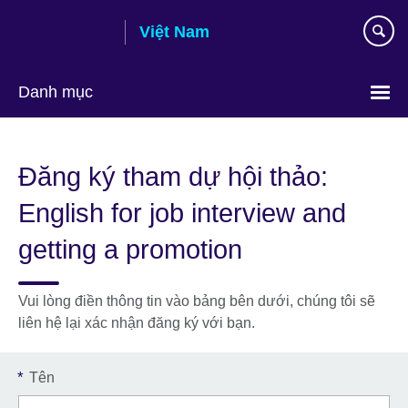
Skip
Việt Nam
to
main
content
Danh mục
Choose
your
Đăng ký tham dự hội thảo:
language
English for job interview and
getting a promotion
Vui lòng điền thông tin vào bảng bên dưới, chúng tôi sẽ
liên hệ lại xác nhận đăng ký với bạn.
*
Tên