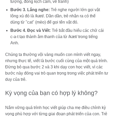
tượng, đóng kịch câm, vẽ tranh)
Bước 3. Lắng nghe:
Trẻ nghe người lớn gọi vật
lông xù đó là /kæt/. Dần dần, trẻ nhận ra có thể
dùng từ "cat" (mèo) để gọi tên vật đó.
Bước 4. Đọc và Viết:
Trẻ bắt đầu hiểu các chữ cái
c-a-t tạo thành âm thanh của từ /kæt/ trong tiếng
Anh.
Chúng ta thường vội vàng muốn con mình viết ngay,
nhưng thực tế, viết là bước cuối cùng của một quá trình.
Đừng bỏ qua bước 2 và 3 khi dạy con học viết, vì các
bước này đóng vai trò quan trọng trong việc phát triển tư
duy của trẻ.
Kỳ vọng của bạn có hợp lý không?
Nắm vững quá trình học viết giúp cha mẹ điều chỉnh kỳ
vọng phù hợp với từng giai đoạn phát triển của con. Trẻ