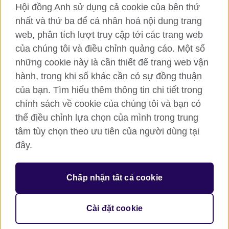
Hội đồng Anh sử dụng cả cookie của bên thứ
RSS
TikTok
nhất và thứ ba để cá nhân hoá nội dung trang
web, phân tích lượt truy cập tới các trang web
của chúng tôi và điều chỉnh quảng cáo. Một số
Hội đồng Anh toàn cầu
những cookie này là cần thiết để trang web vận
hành, trong khi số khác cần có sự đồng thuận
Bảo mật thông tin và quy định sử dụng
của bạn. Tìm hiểu thêm thông tin chi tiết trong
Cookie
chính sách về cookie của chúng tôi và bạn có
Sơ đồ trang
thể điều chỉnh lựa chọn của mình trong trung
tâm tùy chọn theo ưu tiên của người dùng tại
© 2026 British Council
đây.
British Council (Viet Nam) LLC (
Third floor, Lancaster Luminaire
Building, 1152–1154 Lang Road, Lang Ward, Ha Noi
; T: +84
(0)24 37281920; email: bchanoi@britishcouncil.org.vn) is a
subsidiary of the British Council which is the United Kingdom’s
Chấp nhận tất cả cookie
international organisation for cultural relations and educational
opportunities.
Cài đặt cookie