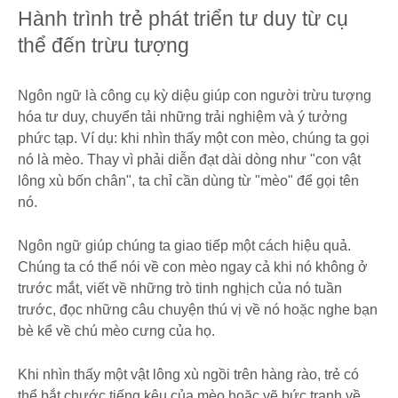
Hành trình trẻ phát triển tư duy từ cụ
thể đến trừu tượng
Ngôn ngữ là công cụ kỳ diệu giúp con người trừu tượng
hóa tư duy, chuyển tải những trải nghiệm và ý tưởng
phức tạp. Ví dụ: khi nhìn thấy một con mèo, chúng ta gọi
nó là mèo. Thay vì phải diễn đạt dài dòng như "con vật
lông xù bốn chân", ta chỉ cần dùng từ "mèo" để gọi tên
nó.
Ngôn ngữ giúp chúng ta giao tiếp một cách hiệu quả.
Chúng ta có thể nói về con mèo ngay cả khi nó không ở
trước mắt, viết về những trò tinh nghịch của nó tuần
trước, đọc những câu chuyện thú vị về nó hoặc nghe bạn
bè kể về chú mèo cưng của họ.
Khi nhìn thấy một vật lông xù ngồi trên hàng rào, trẻ có
thể bắt chước tiếng kêu của mèo hoặc vẽ bức tranh về