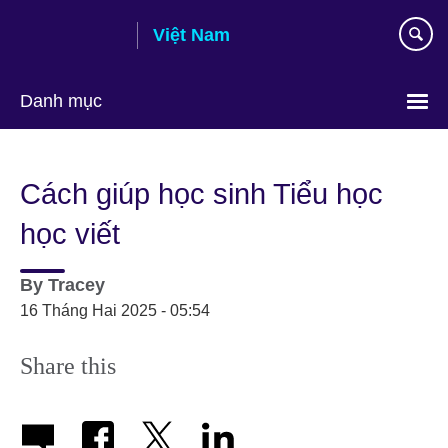
Skip
Việt Nam
to
main
content
Danh mục
Choose
your
Cách giúp học sinh Tiểu học
language
học viết
By
Tracey
16 Tháng Hai 2025 - 05:54
Share this