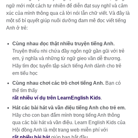
ngữ mới một cách tự nhiên để diễn đạt suy nghĩ và cảm
xúc của mình thông qua cả lời nói lẫn chữ viết. Và đây là
một số bí quyết giúp nuôi dưỡng đam mê đọc viết tiếng
Anh ở trẻ:
Cùng nhau đọc thật nhiều truyện tiếng Anh.
Truyện thiếu nhi chứa đầy ngôn ngữ gần gũi với trẻ
em, ý nghĩa và những từ ngữ gieo vần dễ thương.
Hãy tìm đọc tuyển tập sách tiếng Anh dành cho trẻ
em tiểu học
Cùng nhau chơi các trò chơi tiếng Anh.
Bạn có
thể tìm thấy
rất nhiều ví dụ trên LearnEnglish Kids
.
Hát các bài hát và vần điệu tiếng Anh cho trẻ em.
Hãy cho con bạn đắm mình trong tiếng Anh thông
qua các bài hát và vần điệu. Learn English Kids của
Hội đồng Anh là một trang web miễn phí với
rất nhiều bài hát
giúp bạn bắt đầu.