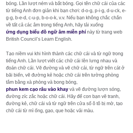
bóng. Lần lượt ném và bắt bóng. Gọi tên chữ cái của các
từ tiếng Anh đơn giản khi bạn chơi: d-o-g, p-i-g, d-u-ck, e-
g-g, b-e-d, c-u-p, b-o-o-k, v.v. Nếu bạn không chắc chắn
về tất cả các âm trong tiếng Anh, hãy tải xuống
ứng dụng biểu đồ ngữ âm miễn phí
này từ trang web
British Council’s Learn English.
Tạo niềm vui khi hình thành các chữ cái và từ ngữ trong
tiếng Anh. Lần lượt viết các chữ cái lên lưng nhau và
đoán chữ cái. Vẽ đường và vẽ chữ cái, từ ngữ trên cát ở
bãi biển, vẽ đường kẻ hoặc chữ cái trên tường phòng
tắm bằng xà phòng và bong bóng,
phun kem cạo râu vào khay
và vẽ đường lượn sóng,
đường zíc zắc hoặc chữ cái. Hãy để con bạn vẽ tranh,
đường kẻ, chữ cái và từ ngữ trên cửa sổ ô tô bị mờ, tạo
chữ cái từ mì ống, gạo, que hoặc vải màu.