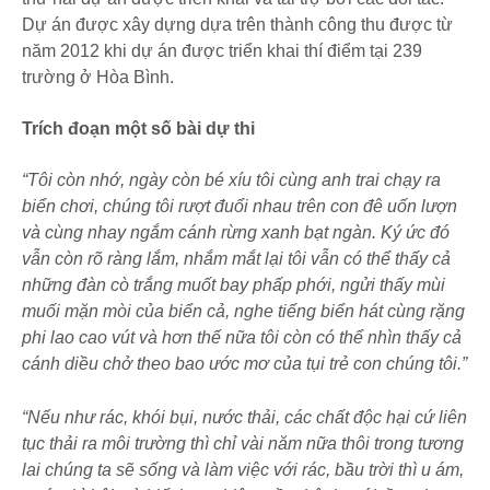
Dự án được xây dựng dựa trên thành công thu được từ
năm 2012 khi dự án được triển khai thí điểm tại 239
trường ở Hòa Bình.
Trích đoạn một số bài dự thi
“Tôi còn nhớ, ngày còn bé xíu tôi cùng anh trai chạy ra
biển chơi, chúng tôi rượt đuổi nhau trên con đê uốn lượn
và cùng nhay ngắm cánh rừng xanh bạt ngàn. Ký ức đó
vẫn còn rõ ràng lắm, nhắm mắt lại tôi vẫn có thể thấy cả
những đàn cò trắng muốt bay phấp phới, ngửi thấy mùi
muối mặn mòi của biển cả, nghe tiếng biển hát cùng rặng
phi lao cao vút và hơn thế nữa tôi còn có thể nhìn thấy cả
cánh diều chở theo bao ước mơ của tụi trẻ con chúng tôi.”
“Nếu như rác, khói bụi, nước thải, các chất độc hại cứ liên
tục thải ra môi trường thì chỉ vài năm nữa thôi trong tương
lai chúng ta sẽ sống và làm việc với rác, bầu trời thì u ám,