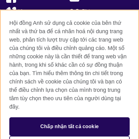
Vimeo
Flickr
Hội đồng Anh sử dụng cả cookie của bên thứ
RSS
TikTok
nhất và thứ ba để cá nhân hoá nội dung trang
web, phân tích lượt truy cập tới các trang web
của chúng tôi và điều chỉnh quảng cáo. Một số
Hội đồng Anh toàn cầu
những cookie này là cần thiết để trang web vận
hành, trong khi số khác cần có sự đồng thuận
Bảo mật thông tin và quy định sử dụng
của bạn. Tìm hiểu thêm thông tin chi tiết trong
Cookie
chính sách về cookie của chúng tôi và bạn có
Sơ đồ trang
thể điều chỉnh lựa chọn của mình trong trung
tâm tùy chọn theo ưu tiên của người dùng tại
© 2026 British Council
đây.
British Council (Viet Nam) LLC (
Third floor, Lancaster Luminaire
Building, 1152–1154 Lang Road, Lang Ward, Ha Noi
; T: +84
(0)24 37281920; email: bchanoi@britishcouncil.org.vn) is a
subsidiary of the British Council which is the United Kingdom’s
Chấp nhận tất cả cookie
international organisation for cultural relations and educational
opportunities.