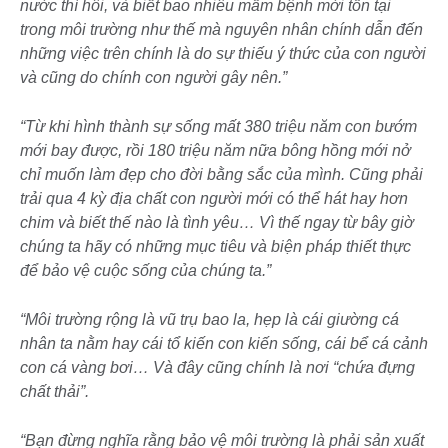
nước thì hôi, và biết bao nhiêu mầm bệnh mới tồn tại
trong môi trường như thế mà nguyên nhân chính dẫn đến
những việc trên chính là do sự thiếu ý thức của con người
và cũng do chính con người gây nên.”
“Từ khi hình thành sự sống mất 380 triệu năm con bướm
mới bay được, rồi 180 triệu năm nữa bông hồng mới nở
chỉ muốn làm đẹp cho đời bằng sắc của mình. Cũng phải
trải qua 4 kỳ địa chất con người mới có thể hát hay hơn
chim và biết thế nào là tình yêu… Vì thế ngay từ bây giờ
chúng ta hãy có những mục tiêu và biện pháp thiết thực
để bảo vệ cuộc sống của chúng ta.”
“Môi trường rộng là vũ trụ bao la, hẹp là cái giường cá
nhân ta nằm hay cái tổ kiến con kiến sống, cái bể cá cảnh
con cá vàng bơi… Và đây cũng chính là nơi “chứa đựng
chất thải”.
“Bạn đừng nghĩa rằng bảo vệ môi trường là phải sản xuất