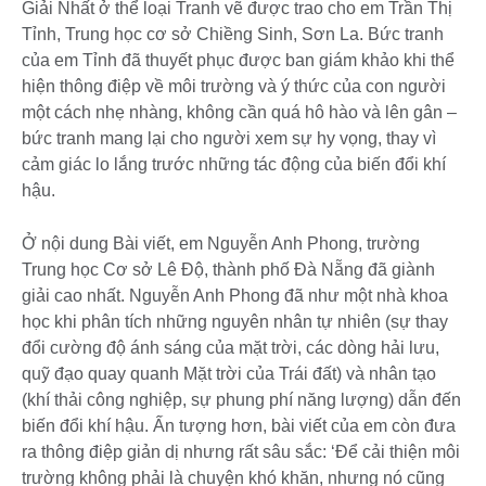
Giải Nhất ở thể loại Tranh vẽ được trao cho em Trần Thị
Tỉnh, Trung học cơ sở Chiềng Sinh, Sơn La. Bức tranh
của em Tỉnh đã thuyết phục được ban giám khảo khi thể
hiện thông điệp về môi trường và ý thức của con người
một cách nhẹ nhàng, không cần quá hô hào và lên gân –
bức tranh mang lại cho người xem sự hy vọng, thay vì
cảm giác lo lắng trước những tác động của biến đổi khí
hậu.
Ở nội dung Bài viết, em Nguyễn Anh Phong, trường
Trung học Cơ sở Lê Độ, thành phố Đà Nẵng đã giành
giải cao nhất. Nguyễn Anh Phong đã như một nhà khoa
học khi phân tích những nguyên nhân tự nhiên (sự thay
đổi cường độ ánh sáng của mặt trời, các dòng hải lưu,
quỹ đạo quay quanh Mặt trời của Trái đất) và nhân tạo
(khí thải công nghiệp, sự phung phí năng lượng) dẫn đến
biến đổi khí hậu. Ấn tượng hơn, bài viết của em còn đưa
ra thông điệp giản dị nhưng rất sâu sắc: ‘Để cải thiện môi
trường không phải là chuyện khó khăn, nhưng nó cũng